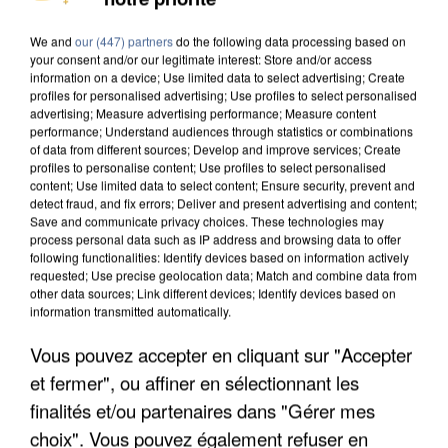
DE SOLIDARITÉ AVEC LES...
We and
our (447) partners
do the following data processing based on
your consent and/or our legitimate interest: Store and/or access
information on a device; Use limited data to select advertising; Create
profiles for personalised advertising; Use profiles to select personalised
advertising; Measure advertising performance; Measure content
performance; Understand audiences through statistics or combinations
of data from different sources; Develop and improve services; Create
profiles to personalise content; Use profiles to select personalised
content; Use limited data to select content; Ensure security, prevent and
detect fraud, and fix errors; Deliver and present advertising and content;
Save and communicate privacy choices. These technologies may
process personal data such as IP address and browsing data to offer
following functionalities: Identify devices based on information actively
requested; Use precise geolocation data; Match and combine data from
other data sources; Link different devices; Identify devices based on
information transmitted automatically.
Vous pouvez accepter en cliquant sur "Accepter
APRÈS TOUTES CES CANICULES, LES REFUGES
et fermer", ou affiner en sélectionnant les
DE FAUNE SAUVAGE SONT...
finalités et/ou partenaires dans "Gérer mes
choix". Vous pouvez également refuser en