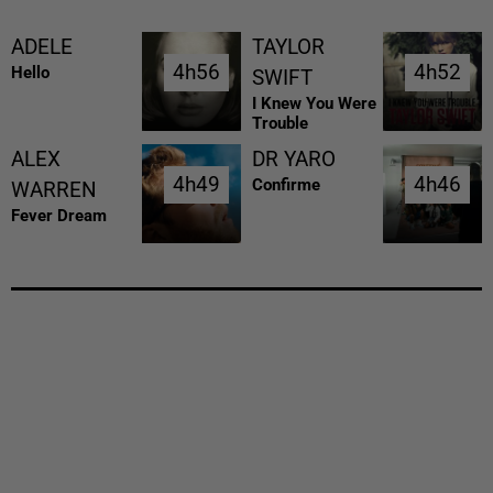
ADELE
TAYLOR
4h56
4h56
4h52
4h52
Hello
SWIFT
I Knew You Were
Trouble
ALEX
DR YARO
4h49
4h49
4h46
4h46
Confirme
WARREN
Fever Dream