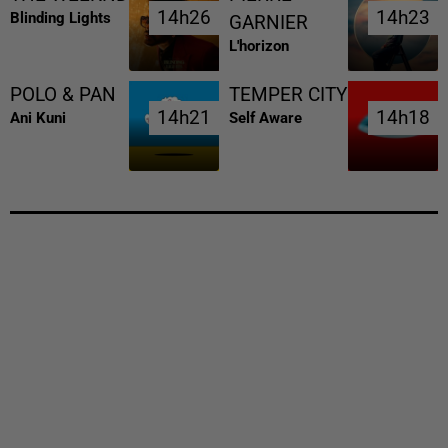
14h26
14h26
14h23
14h23
Blinding Lights
GARNIER
L'horizon
POLO & PAN
TEMPER CITY
14h21
14h21
14h18
14h18
Ani Kuni
Self Aware