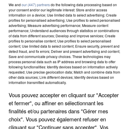
We and
our (447) partners
do the following data processing based on
your consent and/or our legitimate interest: Store and/or access
information on a device; Use limited data to select advertising; Create
profiles for personalised advertising; Use profiles to select personalised
advertising; Measure advertising performance; Measure content
performance; Understand audiences through statistics or combinations
of data from different sources; Develop and improve services; Create
profiles to personalise content; Use profiles to select personalised
content; Use limited data to select content; Ensure security, prevent and
detect fraud, and fix errors; Deliver and present advertising and content;
Save and communicate privacy choices. These technologies may
process personal data such as IP address and browsing data to offer
following functionalities: Identify devices based on information actively
requested; Use precise geolocation data; Match and combine data from
other data sources; Link different devices; Identify devices based on
information transmitted automatically.
UN SECOND CADRE DE LA DZ MAFIA
Vous pouvez accepter en cliquant sur "Accepter
INTERPELLÉ EN ALGÉRIE
et fermer", ou affiner en sélectionnant les
finalités et/ou partenaires dans "Gérer mes
choix". Vous pouvez également refuser en
cliquant sur "Continuer sans accepter". Vos