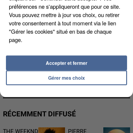
préférences ne s'appliqueront que pour ce site.
Vous pouvez mettre à jour vos choix, ou retirer
votre consentement à tout moment via le lien
"Gérer les cookies" situé en bas de chaque
page.
Accepter et fermer
UNE TOURISTE DE L’OISE EMPORTÉE PAR UNE
Gérer mes choix
COULÉE DE BOUE EN HAUTE-SAVOIE
RÉCEMMENT DIFFUSÉ
THE WEEKND
PIERRE