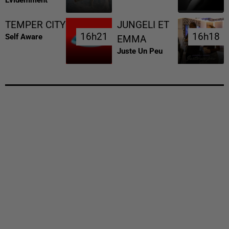
TEMPER CITY
JUNGELI ET
16h21
16h21
16h18
16h18
Self Aware
EMMA
Juste Un Peu