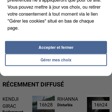
Vous pouvez mettre à jour vos choix, ou retirer
votre consentement à tout moment via le lien
"Gérer les cookies" situé en bas de chaque
page.
Accepter et fermer
L’UN DES FONDATEURS SUPPOSÉS DE LA DZ
MAFIA INTERPELLÉ EN ALGÉRIE
Gérer mes choix
RÉCEMMENT DIFFUSÉ
KENDJI
RIHANNA
16h28
16h28
16h24
16h24
Disturbia
GIRAC
Evidemment