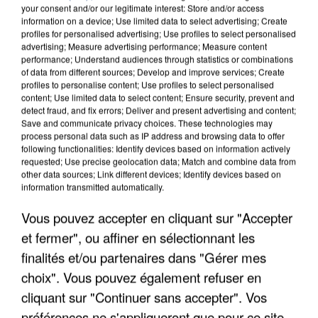
your consent and/or our legitimate interest: Store and/or access
information on a device; Use limited data to select advertising; Create
profiles for personalised advertising; Use profiles to select personalised
advertising; Measure advertising performance; Measure content
performance; Understand audiences through statistics or combinations
of data from different sources; Develop and improve services; Create
profiles to personalise content; Use profiles to select personalised
content; Use limited data to select content; Ensure security, prevent and
detect fraud, and fix errors; Deliver and present advertising and content;
Save and communicate privacy choices. These technologies may
process personal data such as IP address and browsing data to offer
following functionalities: Identify devices based on information actively
requested; Use precise geolocation data; Match and combine data from
other data sources; Link different devices; Identify devices based on
information transmitted automatically.
APRÈS TOUTES CES CANICULES, LES REFUGES
DE FAUNE SAUVAGE SONT...
Vous pouvez accepter en cliquant sur "Accepter
et fermer", ou affiner en sélectionnant les
finalités et/ou partenaires dans "Gérer mes
choix". Vous pouvez également refuser en
cliquant sur "Continuer sans accepter". Vos
préférences ne s'appliqueront que pour ce site.