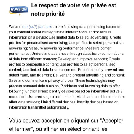
Le respect de votre vie privée est
notre priorité
INCENDIES : L’ÎLE-DE-FRANCE LANCE UN ÉLAN
We and
our (447) partners
do the following data processing based on
DE SOLIDARITÉ AVEC LES...
your consent and/or our legitimate interest: Store and/or access
information on a device; Use limited data to select advertising; Create
profiles for personalised advertising; Use profiles to select personalised
advertising; Measure advertising performance; Measure content
performance; Understand audiences through statistics or combinations
of data from different sources; Develop and improve services; Create
profiles to personalise content; Use profiles to select personalised
content; Use limited data to select content; Ensure security, prevent and
detect fraud, and fix errors; Deliver and present advertising and content;
Save and communicate privacy choices. These technologies may
process personal data such as IP address and browsing data to offer
following functionalities: Identify devices based on information actively
requested; Use precise geolocation data; Match and combine data from
other data sources; Link different devices; Identify devices based on
information transmitted automatically.
Vous pouvez accepter en cliquant sur "Accepter
et fermer", ou affiner en sélectionnant les