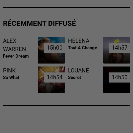
RÉCEMMENT DIFFUSÉ
ALEX
HELENA
15h00
15h00
14h57
14h57
Tout A Changé
WARREN
Fever Dream
PINK
LOUANE
14h54
14h54
14h50
14h50
So What
Secret