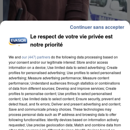
Continuer sans accepter
Le respect de votre vie privée est
notre priorité
We and
our (447) partners
do the following data processing based on
your consent and/or our legitimate interest: Store and/or access
information on a device; Use limited data to select advertising; Create
profiles for personalised advertising; Use profiles to select personalised
advertising; Measure advertising performance; Measure content
performance; Understand audiences through statistics or combinations
UN SECOND CADRE DE LA DZ MAFIA
of data from different sources; Develop and improve services; Create
INTERPELLÉ EN ALGÉRIE
profiles to personalise content; Use profiles to select personalised
content; Use limited data to select content; Ensure security, prevent and
detect fraud, and fix errors; Deliver and present advertising and content;
Save and communicate privacy choices. These technologies may
process personal data such as IP address and browsing data to offer
following functionalities: Identify devices based on information actively
requested; Use precise geolocation data; Match and combine data from
other data sources; Link different devices; Identify devices based on