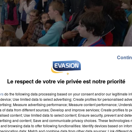
Contin
Le respect de votre vie privée est notre priorité
ers
do the following data processing based on your consent and/or our legitimate int
device; Use limited data to select advertising; Create profiles for personalised adver
vertising; Measure advertising performance; Measure content performance; Unders
ns of data from different sources; Develop and improve services; Create profiles to 
alised content; Use limited data to select content; Ensure security, prevent and detect
ertising and content; Save and communicate privacy choices. These technologies
and browsing data to offer following functionalities: Identify devices based on infor
niversité de Technologie de Compiègne et de l'ESCOM
eolocation data; Match and combine data from other data sources; Link different de