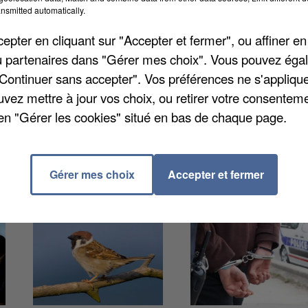
imanche 16 octobre prochains pour fêter la Science.
nsmitted automatically.
tres des deux établissements seront investis par une
pter en cliquant sur "Accepter et fermer", ou affiner en
et conférences) qui permettront à tout public de
/ou partenaires dans "Gérer mes choix". Vous pouvez éga
familiariser avec le monde des sciences. Cette année
"Continuer sans accepter". Vos préférences ne s'appliqu
 à travers la Première Guerre mondiale et le cycle de
uvez mettre à jour vos choix, ou retirer votre consenteme
us d'infos sur
www.utc.fr/fetedelascience
.
en "Gérer les cookies" situé en bas de chaque page.
Gérer mes choix
Accepter et fermer