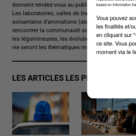
donnent rendez-vous au public du jeudi 13 au d
based on information tra
Les laboratoires, salles de travail et amphithéâ
Vous pouvez acce
soixantaine d'animations (ateliers, expositions 
les finalités et
rencontrer la communauté scientifique et de se 
en cliquant sur 
les légumineuses, les évolutions technologiques
ce site. Vous po
vie seront les thématiques mises à l'honneur. Pl
moment via le li
LES ARTICLES LES PLUS VUS