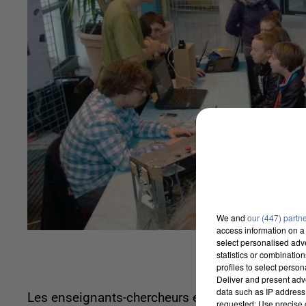
We and
our (447) partn
access information on a 
select personalised ad
statistics or combinatio
profiles to select person
Deliver and present adv
data such as IP address 
Les enseignants-chercheurs et étudiants de l'U
requested; Use precise g