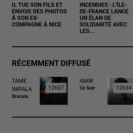
IL TUE SON FILS ET
INCENDIES : L’ÎLE-
ENVOIE DES PHOTOS
DE-FRANCE LANCE
À SON EX-
UN ÉLAN DE
COMPAGNE À NICE
SOLIDARITÉ AVEC
LES...
RÉCEMMENT DIFFUSÉ
TAME
AMIR
12h37
12h37
12h34
12h34
Ce Soir
IMPALA
Dracula