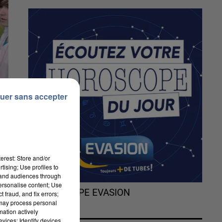
uer sans accepter
erest: Store and/or
tising; Use profiles to
tand audiences through
personalise content; Use
L'HOROSCOPE EVASION
 fraud, and fix errors;
 may process personal
mation actively
vices; Identify devices