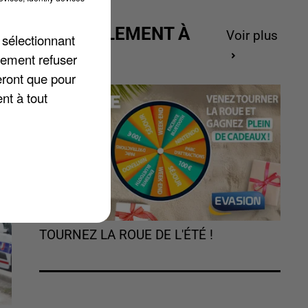
ACTUELLEMENT À
Voir plus
 sélectionnant
GAGNER
lement refuser
,
eront que pour
nt à tout
TOURNEZ LA ROUE DE L'ÉTÉ !