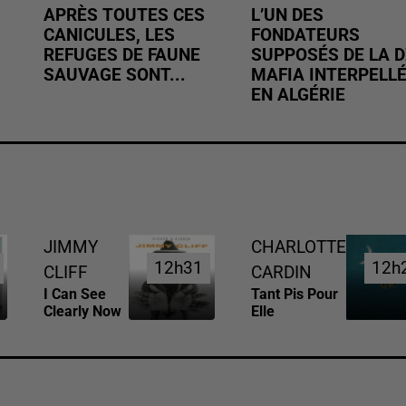
APRÈS TOUTES CES
L’UN DES
CANICULES, LES
FONDATEURS
REFUGES DE FAUNE
SUPPOSÉS DE LA D
SAUVAGE SONT...
MAFIA INTERPELL
EN ALGÉRIE
JIMMY
CHARLOTTE
12h31
12h31
12h
12h
CLIFF
CARDIN
I Can See
Tant Pis Pour
Clearly Now
Elle