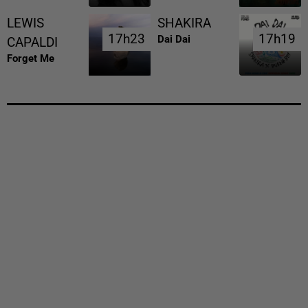
LEWIS
SHAKIRA
17h23
17h23
17h19
17h19
Dai Dai
CAPALDI
Forget Me