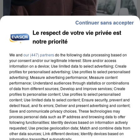
Continuer sans accepter
Le respect de votre vie privée est
notre priorité
We and
our (447) partners
do the following data processing based on
your consent and/or our legitimate interest: Store and/or access
information on a device; Use limited data to select advertising; Create
profiles for personalised advertising; Use profiles to select personalised
advertising; Measure advertising performance; Measure content
performance; Understand audiences through statistics or combinations
of data from different sources; Develop and improve services; Create
profiles to personalise content; Use profiles to select personalised
L’UN DES FONDATEURS SUPPOSÉS DE LA DZ
content; Use limited data to select content; Ensure security, prevent and
detect fraud, and fix errors; Deliver and present advertising and content;
MAFIA INTERPELLÉ EN ALGÉRIE
Save and communicate privacy choices. These technologies may
process personal data such as IP address and browsing data to offer
following functionalities: Identify devices based on information actively
requested; Use precise geolocation data; Match and combine data from
other data sources; Link different devices; Identify devices based on
information transmitted automatically.