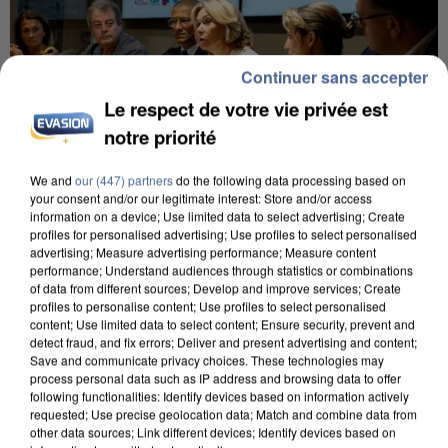
Continuer sans accepter
Le respect de votre vie privée est
notre priorité
We and
our (447) partners
do the following data processing based on
your consent and/or our legitimate interest: Store and/or access
information on a device; Use limited data to select advertising; Create
INCENDIES : L’ÎLE-DE-FRANCE LANCE UN ÉLAN
profiles for personalised advertising; Use profiles to select personalised
DE SOLIDARITÉ AVEC LES...
advertising; Measure advertising performance; Measure content
performance; Understand audiences through statistics or combinations
of data from different sources; Develop and improve services; Create
profiles to personalise content; Use profiles to select personalised
content; Use limited data to select content; Ensure security, prevent and
detect fraud, and fix errors; Deliver and present advertising and content;
Save and communicate privacy choices. These technologies may
process personal data such as IP address and browsing data to offer
following functionalities: Identify devices based on information actively
requested; Use precise geolocation data; Match and combine data from
other data sources; Link different devices; Identify devices based on