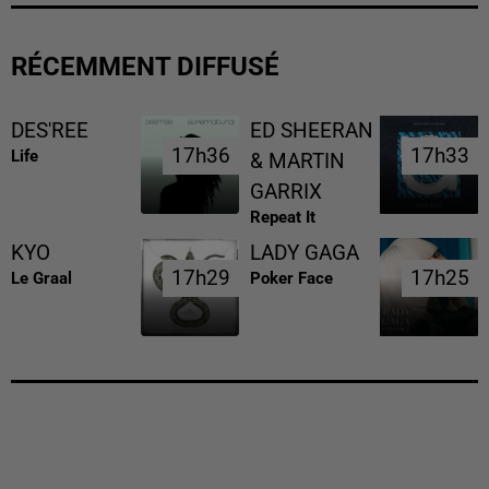
RÉCEMMENT DIFFUSÉ
DES'REE
ED SHEERAN
17h36
17h36
17h33
17h33
Life
& MARTIN
GARRIX
Repeat It
KYO
LADY GAGA
17h29
17h29
17h25
17h25
Le Graal
Poker Face