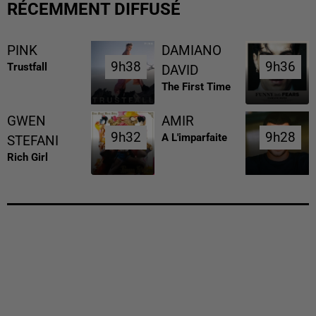
RÉCEMMENT DIFFUSÉ
PINK
DAMIANO
9h38
9h38
9h36
9h36
Trustfall
DAVID
The First Time
GWEN
AMIR
9h32
9h32
9h28
9h28
A L'imparfaite
STEFANI
Rich Girl