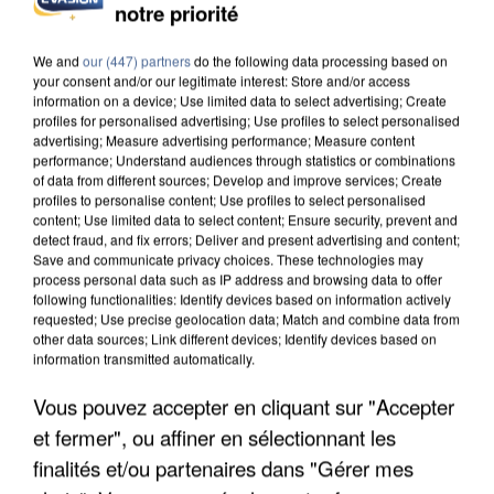
notre priorité
APRÈS TOUTES CES CANICULES, LES REFUGES
DE FAUNE SAUVAGE SONT...
We and
our (447) partners
do the following data processing based on
your consent and/or our legitimate interest: Store and/or access
information on a device; Use limited data to select advertising; Create
profiles for personalised advertising; Use profiles to select personalised
advertising; Measure advertising performance; Measure content
performance; Understand audiences through statistics or combinations
of data from different sources; Develop and improve services; Create
profiles to personalise content; Use profiles to select personalised
content; Use limited data to select content; Ensure security, prevent and
detect fraud, and fix errors; Deliver and present advertising and content;
Save and communicate privacy choices. These technologies may
process personal data such as IP address and browsing data to offer
following functionalities: Identify devices based on information actively
requested; Use precise geolocation data; Match and combine data from
other data sources; Link different devices; Identify devices based on
information transmitted automatically.
Vous pouvez accepter en cliquant sur "Accepter
et fermer", ou affiner en sélectionnant les
L’UN DES FONDATEURS SUPPOSÉS DE LA DZ
MAFIA INTERPELLÉ EN ALGÉRIE
finalités et/ou partenaires dans "Gérer mes