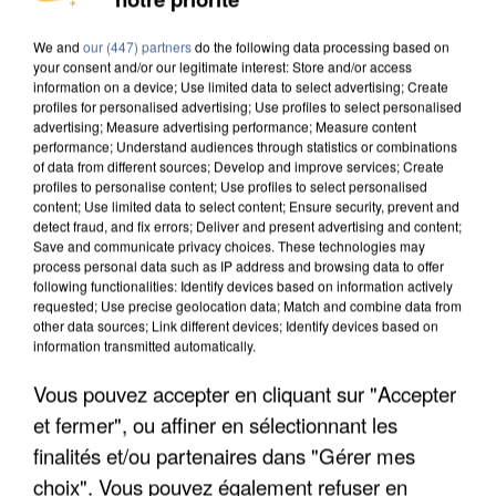
DE FAUNE SAUVAGE SONT...
We and
our (447) partners
do the following data processing based on
your consent and/or our legitimate interest: Store and/or access
information on a device; Use limited data to select advertising; Create
profiles for personalised advertising; Use profiles to select personalised
advertising; Measure advertising performance; Measure content
performance; Understand audiences through statistics or combinations
of data from different sources; Develop and improve services; Create
profiles to personalise content; Use profiles to select personalised
content; Use limited data to select content; Ensure security, prevent and
detect fraud, and fix errors; Deliver and present advertising and content;
Save and communicate privacy choices. These technologies may
process personal data such as IP address and browsing data to offer
following functionalities: Identify devices based on information actively
requested; Use precise geolocation data; Match and combine data from
other data sources; Link different devices; Identify devices based on
information transmitted automatically.
Vous pouvez accepter en cliquant sur "Accepter
L’UN DES FONDATEURS SUPPOSÉS DE LA DZ
et fermer", ou affiner en sélectionnant les
MAFIA INTERPELLÉ EN ALGÉRIE
finalités et/ou partenaires dans "Gérer mes
choix". Vous pouvez également refuser en