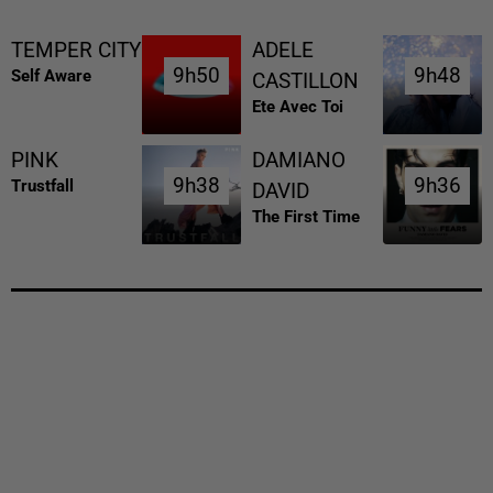
TEMPER CITY
ADELE
9h50
9h50
9h48
9h48
Self Aware
CASTILLON
Ete Avec Toi
PINK
DAMIANO
9h38
9h38
9h36
9h36
Trustfall
DAVID
The First Time