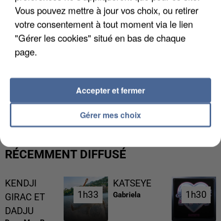
Vous pouvez mettre à jour vos choix, ou retirer
votre consentement à tout moment via le lien
"Gérer les cookies" situé en bas de chaque
page.
Accepter et fermer
L’UN DES FONDATEURS SUPPOSÉS DE LA DZ
MAFIA INTERPELLÉ EN ALGÉRIE
Gérer mes choix
RÉCEMMENT DIFFUSÉ
KENDJI
KATSEYE
1h33
1h33
1h30
1h30
Gabriela
GIRAC ET
DADJU