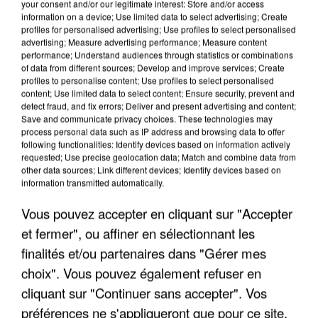
your consent and/or our legitimate interest: Store and/or access
information on a device; Use limited data to select advertising; Create
profiles for personalised advertising; Use profiles to select personalised
advertising; Measure advertising performance; Measure content
performance; Understand audiences through statistics or combinations
of data from different sources; Develop and improve services; Create
profiles to personalise content; Use profiles to select personalised
content; Use limited data to select content; Ensure security, prevent and
detect fraud, and fix errors; Deliver and present advertising and content;
Save and communicate privacy choices. These technologies may
process personal data such as IP address and browsing data to offer
following functionalities: Identify devices based on information actively
requested; Use precise geolocation data; Match and combine data from
other data sources; Link different devices; Identify devices based on
APRÈS TOUTES CES CANICULES, LES REFUGES
information transmitted automatically.
DE FAUNE SAUVAGE SONT...
Vous pouvez accepter en cliquant sur "Accepter
et fermer", ou affiner en sélectionnant les
finalités et/ou partenaires dans "Gérer mes
choix". Vous pouvez également refuser en
cliquant sur "Continuer sans accepter". Vos
préférences ne s'appliqueront que pour ce site.