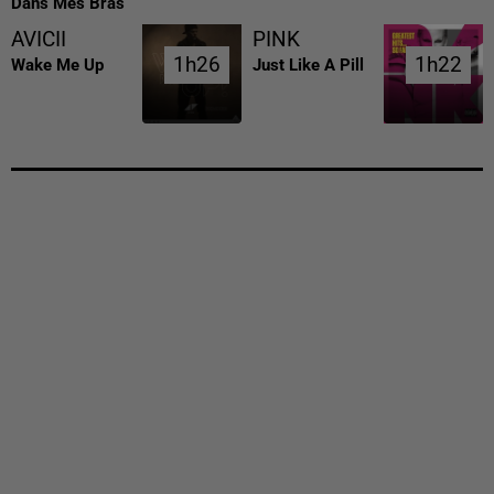
Dans Mes Bras
AVICII
PINK
1h26
1h26
1h22
1h22
Wake Me Up
Just Like A Pill