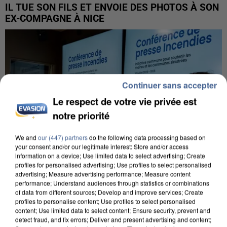
IL TUE SON FILS ET ENVOIE DES PHOTOS À SON
EX-COMPAGNE À NICE
Continuer sans accepter
Le respect de votre vie privée est
notre priorité
We and
our (447) partners
do the following data processing based on
your consent and/or our legitimate interest: Store and/or access
information on a device; Use limited data to select advertising; Create
profiles for personalised advertising; Use profiles to select personalised
advertising; Measure advertising performance; Measure content
performance; Understand audiences through statistics or combinations
of data from different sources; Develop and improve services; Create
profiles to personalise content; Use profiles to select personalised
INCENDIES : L’ÎLE-DE-FRANCE LANCE UN ÉLAN
content; Use limited data to select content; Ensure security, prevent and
DE SOLIDARITÉ AVEC LES...
detect fraud, and fix errors; Deliver and present advertising and content;