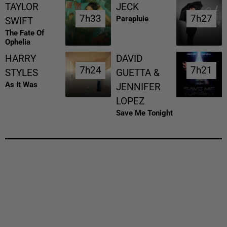
TAYLOR
JECK
7h33
7h33
7h27
7h27
Parapluie
SWIFT
The Fate Of
Ophelia
HARRY
DAVID
7h24
7h24
7h21
7h21
STYLES
GUETTA &
As It Was
JENNIFER
LOPEZ
Save Me Tonight