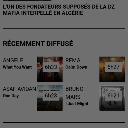
L’UN DES FONDATEURS SUPPOSÉS DE LA DZ
MAFIA INTERPELLÉ EN ALGÉRIE
RÉCEMMENT DIFFUSÉ
ANGELE
REMA
6h33
6h33
6h27
6h27
What You Want
Calm Down
ASAF AVIDAN
BRUNO
6h23
6h23
6h21
6h21
One Day
MARS
I Just Might