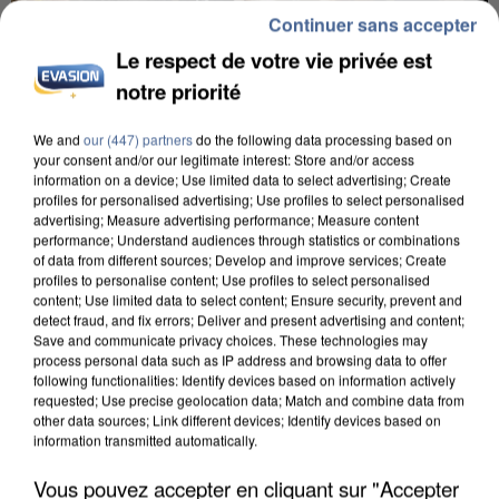
Continuer sans accepter
Le respect de votre vie privée est
notre priorité
We and
our (447) partners
do the following data processing based on
your consent and/or our legitimate interest: Store and/or access
INCENDIES : L’ÎLE-DE-FRANCE LANCE UN ÉLAN
information on a device; Use limited data to select advertising; Create
DE SOLIDARITÉ AVEC LES...
profiles for personalised advertising; Use profiles to select personalised
advertising; Measure advertising performance; Measure content
performance; Understand audiences through statistics or combinations
of data from different sources; Develop and improve services; Create
profiles to personalise content; Use profiles to select personalised
content; Use limited data to select content; Ensure security, prevent and
detect fraud, and fix errors; Deliver and present advertising and content;
Save and communicate privacy choices. These technologies may
process personal data such as IP address and browsing data to offer
following functionalities: Identify devices based on information actively
requested; Use precise geolocation data; Match and combine data from
other data sources; Link different devices; Identify devices based on
information transmitted automatically.
Vous pouvez accepter en cliquant sur "Accepter