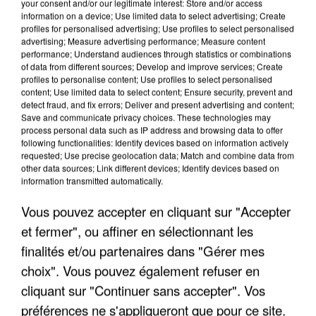
your consent and/or our legitimate interest: Store and/or access
information on a device; Use limited data to select advertising; Create
profiles for personalised advertising; Use profiles to select personalised
advertising; Measure advertising performance; Measure content
performance; Understand audiences through statistics or combinations
of data from different sources; Develop and improve services; Create
profiles to personalise content; Use profiles to select personalised
content; Use limited data to select content; Ensure security, prevent and
detect fraud, and fix errors; Deliver and present advertising and content;
Save and communicate privacy choices. These technologies may
process personal data such as IP address and browsing data to offer
following functionalities: Identify devices based on information actively
requested; Use precise geolocation data; Match and combine data from
other data sources; Link different devices; Identify devices based on
L’UN DES FONDATEURS SUPPOSÉS DE LA DZ
information transmitted automatically.
MAFIA INTERPELLÉ EN ALGÉRIE
Vous pouvez accepter en cliquant sur "Accepter
et fermer", ou affiner en sélectionnant les
finalités et/ou partenaires dans "Gérer mes
choix". Vous pouvez également refuser en
cliquant sur "Continuer sans accepter". Vos
préférences ne s'appliqueront que pour ce site.