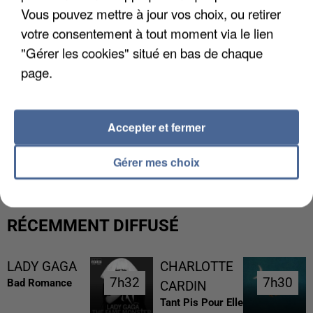
Vous pouvez mettre à jour vos choix, ou retirer
votre consentement à tout moment via le lien
"Gérer les cookies" situé en bas de chaque
page.
Accepter et fermer
UN SECOND CADRE DE LA DZ MAFIA
INTERPELLÉ EN ALGÉRIE
Gérer mes choix
RÉCEMMENT DIFFUSÉ
LADY GAGA
CHARLOTTE
7h32
7h32
7h30
7h30
Bad Romance
CARDIN
Tant Pis Pour Elle