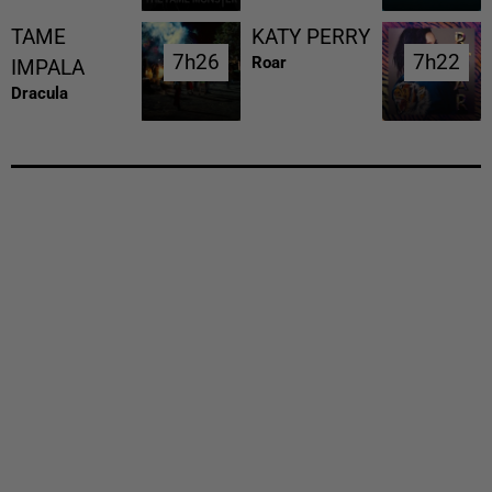
TAME
KATY PERRY
7h26
7h26
7h22
7h22
Roar
IMPALA
Dracula