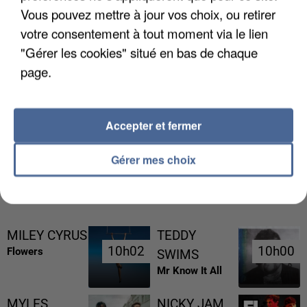
Vous pouvez mettre à jour vos choix, ou retirer
votre consentement à tout moment via le lien
"Gérer les cookies" situé en bas de chaque
page.
UN SECOND CADRE DE LA DZ MAFIA
INTERPELLÉ EN ALGÉRIE
Accepter et fermer
Gérer mes choix
RÉCEMMENT DIFFUSÉ
MILEY CYRUS
TEDDY
10h02
10h02
10h00
10h00
Flowers
SWIMS
Mr Know It All
MYLES
NICKY JAM