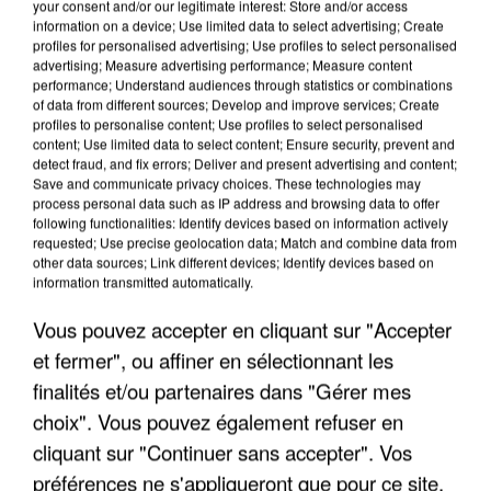
your consent and/or our legitimate interest: Store and/or access
information on a device; Use limited data to select advertising; Create
profiles for personalised advertising; Use profiles to select personalised
advertising; Measure advertising performance; Measure content
performance; Understand audiences through statistics or combinations
of data from different sources; Develop and improve services; Create
profiles to personalise content; Use profiles to select personalised
content; Use limited data to select content; Ensure security, prevent and
detect fraud, and fix errors; Deliver and present advertising and content;
Save and communicate privacy choices. These technologies may
process personal data such as IP address and browsing data to offer
following functionalities: Identify devices based on information actively
L’UN DES FONDATEURS SUPPOSÉS DE LA DZ
requested; Use precise geolocation data; Match and combine data from
other data sources; Link different devices; Identify devices based on
MAFIA INTERPELLÉ EN ALGÉRIE
information transmitted automatically.
Vous pouvez accepter en cliquant sur "Accepter
et fermer", ou affiner en sélectionnant les
finalités et/ou partenaires dans "Gérer mes
choix". Vous pouvez également refuser en
cliquant sur "Continuer sans accepter". Vos
préférences ne s'appliqueront que pour ce site.