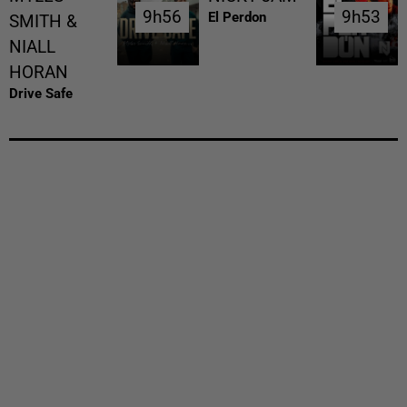
9h56
9h56
9h53
9h53
El Perdon
SMITH &
NIALL
HORAN
Drive Safe