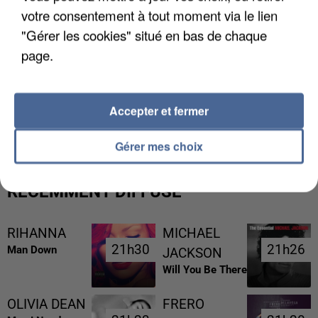
votre consentement à tout moment via le lien
"Gérer les cookies" situé en bas de chaque
page.
L’UN DES FONDATEURS SUPPOSÉS DE LA DZ
Accepter et fermer
MAFIA INTERPELLÉ EN ALGÉRIE
Gérer mes choix
RÉCEMMENT DIFFUSÉ
RIHANNA
MICHAEL
21h30
21h30
21h26
21h26
Man Down
JACKSON
Will You Be There
OLIVIA DEAN
FRERO