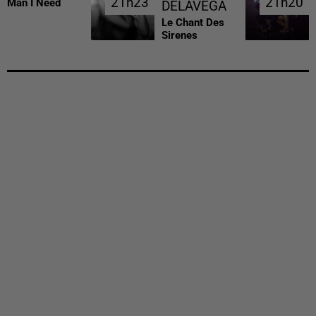
21h23
21h23
21h20
21h20
Man I Need
DELAVEGA
Le Chant Des
Sirenes