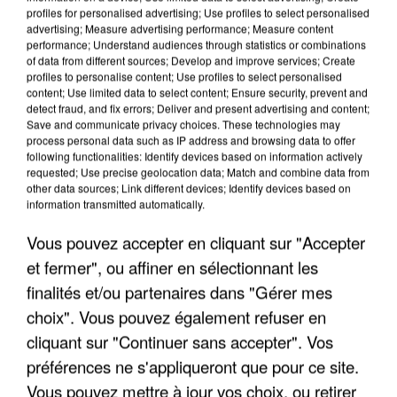
profiles for personalised advertising; Use profiles to select personalised
advertising; Measure advertising performance; Measure content
performance; Understand audiences through statistics or combinations
of data from different sources; Develop and improve services; Create
profiles to personalise content; Use profiles to select personalised
content; Use limited data to select content; Ensure security, prevent and
detect fraud, and fix errors; Deliver and present advertising and content;
Save and communicate privacy choices. These technologies may
process personal data such as IP address and browsing data to offer
following functionalities: Identify devices based on information actively
requested; Use precise geolocation data; Match and combine data from
APRÈS TOUTES CES CANICULES, LES REFUGES
other data sources; Link different devices; Identify devices based on
DE FAUNE SAUVAGE SONT...
information transmitted automatically.
Vous pouvez accepter en cliquant sur "Accepter
et fermer", ou affiner en sélectionnant les
finalités et/ou partenaires dans "Gérer mes
choix". Vous pouvez également refuser en
cliquant sur "Continuer sans accepter". Vos
préférences ne s'appliqueront que pour ce site.
Vous pouvez mettre à jour vos choix, ou retirer