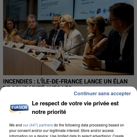
INCENDIES : L’ÎLE-DE-FRANCE LANCE UN ÉLAN
DE SOLIDARITÉ AVEC LES...
Continuer sans accepter
Le respect de votre vie privée est
notre priorité
We and
our (447) partners
do the following data processing based on
your consent and/or our legitimate interest: Store and/or access
information on a device; Use limited data to select advertising; Create