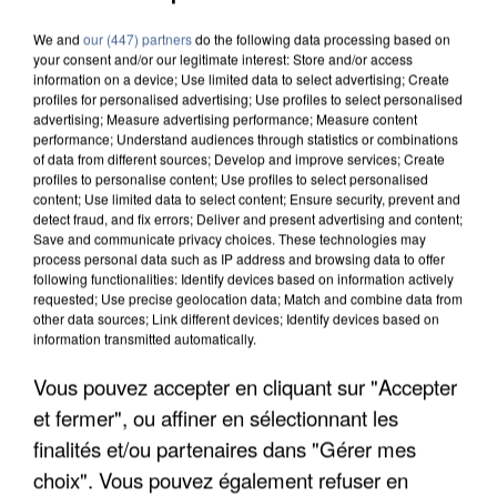
We and
our (447) partners
do the following data processing based on
your consent and/or our legitimate interest: Store and/or access
information on a device; Use limited data to select advertising; Create
profiles for personalised advertising; Use profiles to select personalised
advertising; Measure advertising performance; Measure content
performance; Understand audiences through statistics or combinations
of data from different sources; Develop and improve services; Create
profiles to personalise content; Use profiles to select personalised
content; Use limited data to select content; Ensure security, prevent and
detect fraud, and fix errors; Deliver and present advertising and content;
Save and communicate privacy choices. These technologies may
process personal data such as IP address and browsing data to offer
following functionalities: Identify devices based on information actively
requested; Use precise geolocation data; Match and combine data from
other data sources; Link different devices; Identify devices based on
information transmitted automatically.
UN SECOND CADRE DE LA DZ MAFIA
Vous pouvez accepter en cliquant sur "Accepter
INTERPELLÉ EN ALGÉRIE
et fermer", ou affiner en sélectionnant les
finalités et/ou partenaires dans "Gérer mes
choix". Vous pouvez également refuser en