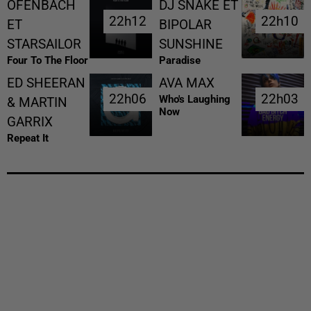
OFENBACH
DJ SNAKE ET
22h12
22h12
22h10
22h10
ET
BIPOLAR
STARSAILOR
SUNSHINE
Four To The Floor
Paradise
ED SHEERAN
AVA MAX
22h06
22h06
22h03
22h03
Who's Laughing
& MARTIN
Now
GARRIX
Repeat It