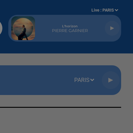
Live :
PARIS
L'horizon
PIERRE GARNIER
PARIS