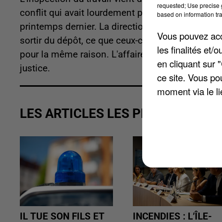
requested; Use precise g
conflit qui avait lourdement perturbé le réseau 
based on information tra
printemps dernier. La direction reproche aux de
Vous pouvez acce
sortir du dépôt, ce que ceux-ci contestent. Six a
les finalités et
pour la même raison. L'affaire n'est pas finie ca
en cliquant sur 
justice.
ce site. Vous po
moment via le li
LES ARTICLES LES PLUS VUS
IL TUE SON FILS ET
INCENDIES : L’ÎLE-