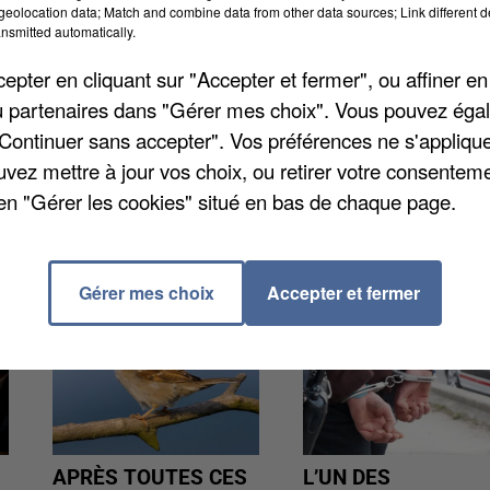
eolocation data; Match and combine data from other data sources; Link different de
de bus TICE en Essonne, durant trois semaines, au
nsmitted automatically.
ux syndicalistes d'avoir empêché des véhicules de
pter en cliquant sur "Accepter et fermer", ou affiner en
utres salariés ont également été mis à pied cinq jours
/ou partenaires dans "Gérer mes choix". Vous pouvez éga
r les deux camps ont décidé de la porter devant la
"Continuer sans accepter". Vos préférences ne s'appliqu
uvez mettre à jour vos choix, ou retirer votre consenteme
en "Gérer les cookies" situé en bas de chaque page.
Gérer mes choix
Accepter et fermer
APRÈS TOUTES CES
L’UN DES