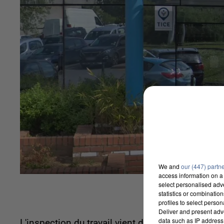
We and
our (447) partn
access information on a 
select personalised ad
statistics or combinatio
profiles to select person
Deliver and present adv
data such as IP address 
L'inspection du travail vient de rendre un avis 