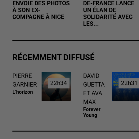
ENVOIE DES PHOTOS
DE-FRANCE LANCE
À SON EX-
UN ÉLAN DE
COMPAGNE À NICE
SOLIDARITÉ AVEC
LES...
RÉCEMMENT DIFFUSÉ
PIERRE
DAVID
22h34
22h34
22h31
22h31
GARNIER
GUETTA
L'horizon
ET AVA
MAX
Forever
Young