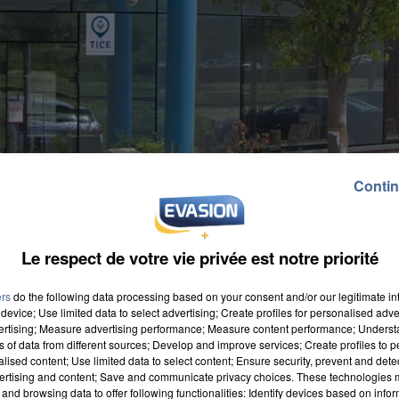
Contin
Le respect de votre vie privée est notre priorité
ers
do the following data processing based on your consent and/or our legitimate int
device; Use limited data to select advertising; Create profiles for personalised adver
vertising; Measure advertising performance; Measure content performance; Unders
ns of data from different sources; Develop and improve services; Create profiles to 
alised content; Use limited data to select content; Ensure security, prevent and detect
ertising and content; Save and communicate privacy choices. These technologies
and browsing data to offer following functionalities: Identify devices based on infor
défavorable à cette demande du transporteur suite au