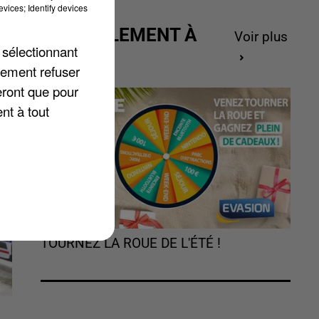
vices; Identify devices
ACTUELLEMENT À
Voir plus
 sélectionnant
GAGNER
lement refuser
eront que pour
nt à tout
TOURNEZ LA ROUE DE L'ÉTÉ !