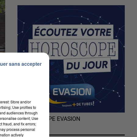
uer sans accepter
erest: Store and/or
tising; Use profiles to
tand audiences through
personalise content; Use
L'HOROSCOPE EVASION
 fraud, and fix errors;
 may process personal
mation actively