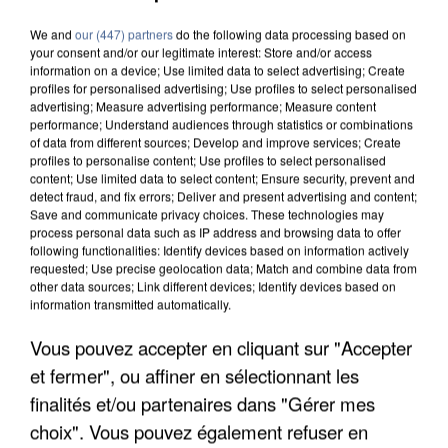
We and
our (447) partners
do the following data processing based on
your consent and/or our legitimate interest: Store and/or access
information on a device; Use limited data to select advertising; Create
profiles for personalised advertising; Use profiles to select personalised
advertising; Measure advertising performance; Measure content
performance; Understand audiences through statistics or combinations
of data from different sources; Develop and improve services; Create
profiles to personalise content; Use profiles to select personalised
content; Use limited data to select content; Ensure security, prevent and
detect fraud, and fix errors; Deliver and present advertising and content;
Save and communicate privacy choices. These technologies may
process personal data such as IP address and browsing data to offer
following functionalities: Identify devices based on information actively
requested; Use precise geolocation data; Match and combine data from
other data sources; Link different devices; Identify devices based on
information transmitted automatically.
L’UN DES FONDATEURS SUPPOSÉS DE LA DZ
Vous pouvez accepter en cliquant sur "Accepter
MAFIA INTERPELLÉ EN ALGÉRIE
et fermer", ou affiner en sélectionnant les
finalités et/ou partenaires dans "Gérer mes
choix". Vous pouvez également refuser en