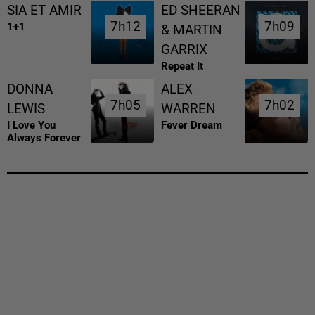
SIA ET AMIR
ED SHEERAN
7h12
7h12
7h09
7h09
1+1
& MARTIN
GARRIX
Repeat It
DONNA
ALEX
7h05
7h05
7h02
7h02
LEWIS
WARREN
I Love You
Fever Dream
Always Forever