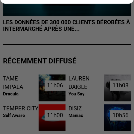
LES DONNÉES DE 300 000 CLIENTS DÉROBÉES À
INTERMARCHÉ APRÈS UNE...
RÉCEMMENT DIFFUSÉ
TAME
LAUREN
11h06
11h06
11h03
11h03
IMPALA
DAIGLE
Dracula
You Say
TEMPER CITY
DISIZ
11h00
11h00
10h56
10h56
Self Aware
Maniac