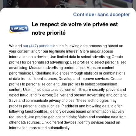
Continuer sans accepter
Le respect de votre vie privée est
notre priorité
We and
our (447) partners
do the following data processing based on
your consent and/or our legitimate interest: Store and/or access
information on a device; Use limited data to select advertising; Create
UN SECOND CADRE DE LA DZ MAFIA
profiles for personalised advertising; Use profiles to select personalised
INTERPELLÉ EN ALGÉRIE
advertising; Measure advertising performance; Measure content
performance; Understand audiences through statistics or combinations
of data from different sources; Develop and improve services; Create
profiles to personalise content; Use profiles to select personalised
content; Use limited data to select content; Ensure security, prevent and
detect fraud, and fix errors; Deliver and present advertising and content;
Save and communicate privacy choices. These technologies may
process personal data such as IP address and browsing data to offer
following functionalities: Identify devices based on information actively
requested; Use precise geolocation data; Match and combine data from
other data sources; Link different devices; Identify devices based on
information transmitted automatically.