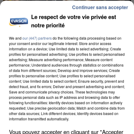
Continuer sans accepter
Le respect de votre vie privée est
notre priorité
We and
our (447) partners
do the following data processing based on
your consent and/or our legitimate interest: Store and/or access
INCENDIES : L’ÎLE-DE-FRANCE LANCE UN ÉLAN
information on a device; Use limited data to select advertising; Create
DE SOLIDARITÉ AVEC LES...
profiles for personalised advertising; Use profiles to select personalised
advertising; Measure advertising performance; Measure content
performance; Understand audiences through statistics or combinations
of data from different sources; Develop and improve services; Create
profiles to personalise content; Use profiles to select personalised
content; Use limited data to select content; Ensure security, prevent and
detect fraud, and fix errors; Deliver and present advertising and content;
Save and communicate privacy choices. These technologies may
process personal data such as IP address and browsing data to offer
following functionalities: Identify devices based on information actively
requested; Use precise geolocation data; Match and combine data from
other data sources; Link different devices; Identify devices based on
information transmitted automatically.
Vous pouvez accepter en cliquant sur "Accepter