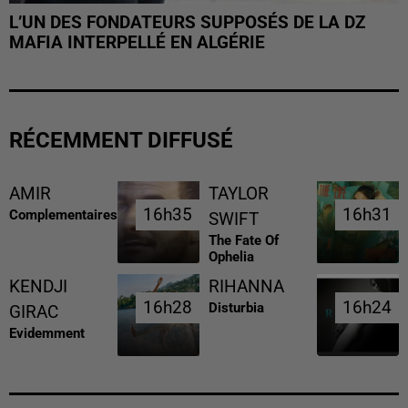
L’UN DES FONDATEURS SUPPOSÉS DE LA DZ
MAFIA INTERPELLÉ EN ALGÉRIE
RÉCEMMENT DIFFUSÉ
AMIR
TAYLOR
16h35
16h35
16h31
16h31
Complementaires
SWIFT
The Fate Of
Ophelia
KENDJI
RIHANNA
16h28
16h28
16h24
16h24
Disturbia
GIRAC
Evidemment