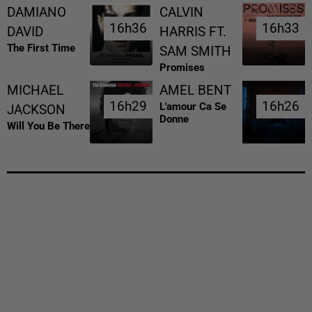
DAMIANO
CALVIN
16h36
16h36
16h33
16h33
DAVID
HARRIS FT.
The First Time
SAM SMITH
Promises
MICHAEL
AMEL BENT
16h29
16h29
16h26
16h26
L'amour Ca Se
JACKSON
Donne
Will You Be There