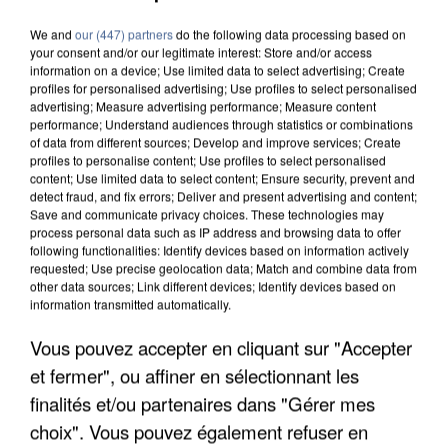
We and
our (447) partners
do the following data processing based on
your consent and/or our legitimate interest: Store and/or access
information on a device; Use limited data to select advertising; Create
profiles for personalised advertising; Use profiles to select personalised
advertising; Measure advertising performance; Measure content
performance; Understand audiences through statistics or combinations
of data from different sources; Develop and improve services; Create
profiles to personalise content; Use profiles to select personalised
content; Use limited data to select content; Ensure security, prevent and
detect fraud, and fix errors; Deliver and present advertising and content;
Save and communicate privacy choices. These technologies may
process personal data such as IP address and browsing data to offer
following functionalities: Identify devices based on information actively
requested; Use precise geolocation data; Match and combine data from
other data sources; Link different devices; Identify devices based on
information transmitted automatically.
UNE TOURISTE DE L’OISE EMPORTÉE PAR UNE
Vous pouvez accepter en cliquant sur "Accepter
COULÉE DE BOUE EN HAUTE-SAVOIE
et fermer", ou affiner en sélectionnant les
finalités et/ou partenaires dans "Gérer mes
choix". Vous pouvez également refuser en