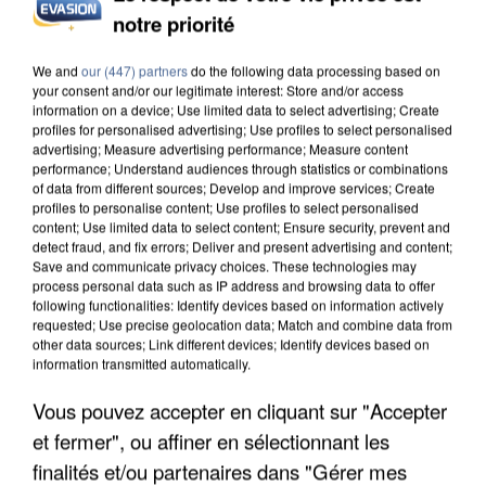
L’UN DES FONDATEURS SUPPOSÉS DE LA DZ
notre priorité
MAFIA INTERPELLÉ EN ALGÉRIE
We and
our (447) partners
do the following data processing based on
your consent and/or our legitimate interest: Store and/or access
information on a device; Use limited data to select advertising; Create
profiles for personalised advertising; Use profiles to select personalised
advertising; Measure advertising performance; Measure content
performance; Understand audiences through statistics or combinations
of data from different sources; Develop and improve services; Create
profiles to personalise content; Use profiles to select personalised
content; Use limited data to select content; Ensure security, prevent and
detect fraud, and fix errors; Deliver and present advertising and content;
Save and communicate privacy choices. These technologies may
process personal data such as IP address and browsing data to offer
following functionalities: Identify devices based on information actively
requested; Use precise geolocation data; Match and combine data from
other data sources; Link different devices; Identify devices based on
information transmitted automatically.
Vous pouvez accepter en cliquant sur "Accepter
UN SECOND CADRE DE LA DZ MAFIA
et fermer", ou affiner en sélectionnant les
INTERPELLÉ EN ALGÉRIE
finalités et/ou partenaires dans "Gérer mes