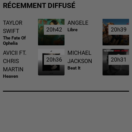
RÉCEMMENT DIFFUSÉ
TAYLOR
ANGELE
20h42
20h42
20h39
20h39
Libre
SWIFT
The Fate Of
Ophelia
AVICII FT.
MICHAEL
20h36
20h36
20h31
20h31
CHRIS
JACKSON
Beat It
MARTIN
Heaven