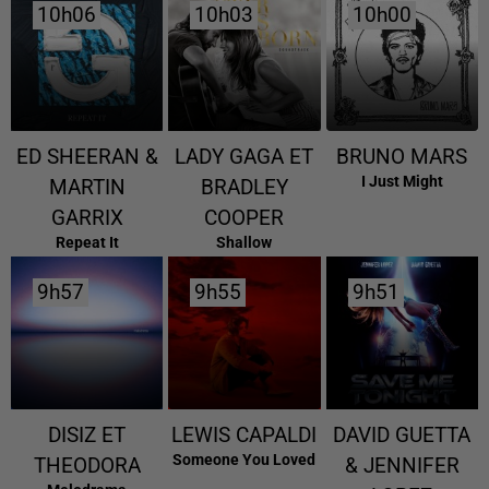
10h06
10h06
10h03
10h03
10h00
10h00
ED SHEERAN &
LADY GAGA ET
BRUNO MARS
I Just Might
MARTIN
BRADLEY
GARRIX
COOPER
Repeat It
Shallow
9h57
9h57
9h55
9h55
9h51
9h51
DISIZ ET
LEWIS CAPALDI
DAVID GUETTA
Someone You Loved
THEODORA
& JENNIFER