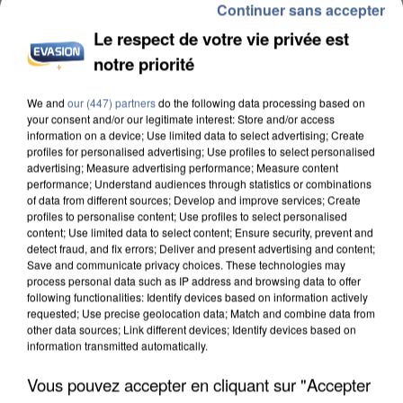
Continuer sans accepter
Le respect de votre vie privée est
notre priorité
We and
our (447) partners
do the following data processing based on
your consent and/or our legitimate interest: Store and/or access
information on a device; Use limited data to select advertising; Create
profiles for personalised advertising; Use profiles to select personalised
advertising; Measure advertising performance; Measure content
performance; Understand audiences through statistics or combinations
6 août 2026
of data from different sources; Develop and improve services; Create
profiles to personalise content; Use profiles to select personalised
Gabriel Attal et Raphaël Glucksmann visés par des
content; Use limited data to select content; Ensure security, prevent and
ingérences...
detect fraud, and fix errors; Deliver and present advertising and content;
Sollicité, Sébastien Lecornu annonce un "travail
Save and communicate privacy choices. These technologies may
process personal data such as IP address and browsing data to offer
commun" avec les partis à la rentrée.
following functionalities: Identify devices based on information actively
requested; Use precise geolocation data; Match and combine data from
other data sources; Link different devices; Identify devices based on
information transmitted automatically.
Vous pouvez accepter en cliquant sur "Accepter