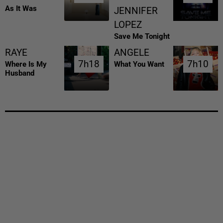
As It Was
JENNIFER
LOPEZ
Save Me Tonight
RAYE
ANGELE
7h18
7h18
7h10
7h10
Where Is My
What You Want
Husband