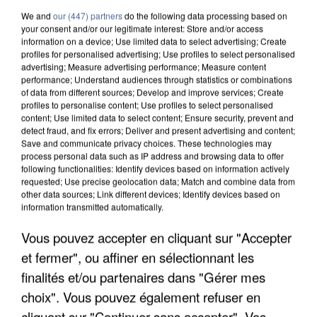
We and
our (447) partners
do the following data processing based on
your consent and/or our legitimate interest: Store and/or access
information on a device; Use limited data to select advertising; Create
profiles for personalised advertising; Use profiles to select personalised
advertising; Measure advertising performance; Measure content
performance; Understand audiences through statistics or combinations
of data from different sources; Develop and improve services; Create
profiles to personalise content; Use profiles to select personalised
content; Use limited data to select content; Ensure security, prevent and
detect fraud, and fix errors; Deliver and present advertising and content;
Save and communicate privacy choices. These technologies may
process personal data such as IP address and browsing data to offer
following functionalities: Identify devices based on information actively
requested; Use precise geolocation data; Match and combine data from
other data sources; Link different devices; Identify devices based on
APRÈS TOUTES CES CANICULES, LES REFUGES
information transmitted automatically.
DE FAUNE SAUVAGE SONT...
Vous pouvez accepter en cliquant sur "Accepter
et fermer", ou affiner en sélectionnant les
finalités et/ou partenaires dans "Gérer mes
choix". Vous pouvez également refuser en
cliquant sur "Continuer sans accepter". Vos