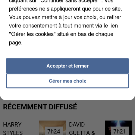
préférences ne s'appliqueront que pour ce site.
Vous pouvez mettre à jour vos choix, ou retirer
votre consentement à tout moment via le lien
"Gérer les cookies" situé en bas de chaque
page.
Accepter et fermer
L’UN DES FONDATEURS SUPPOSÉS DE LA DZ
MAFIA INTERPELLÉ EN ALGÉRIE
Gérer mes choix
RÉCEMMENT DIFFUSÉ
HARRY
DAVID
7h24
7h24
7h21
7h21
STYLES
GUETTA &