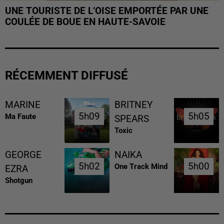
UNE TOURISTE DE L’OISE EMPORTÉE PAR UNE
COULÉE DE BOUE EN HAUTE-SAVOIE
RÉCEMMENT DIFFUSÉ
MARINE
BRITNEY
5h09
5h09
5h05
5h05
Ma Faute
SPEARS
Toxic
GEORGE
NAIKA
5h02
5h02
5h00
5h00
One Track Mind
EZRA
Shotgun