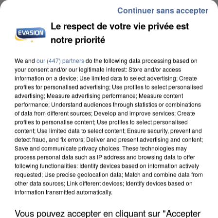
Continuer sans accepter
Le respect de votre vie privée est
notre priorité
We and
our (447) partners
do the following data processing based on
your consent and/or our legitimate interest: Store and/or access
L’UN DES FONDATEURS SUPPOSÉS DE LA DZ
information on a device; Use limited data to select advertising; Create
MAFIA INTERPELLÉ EN ALGÉRIE
profiles for personalised advertising; Use profiles to select personalised
advertising; Measure advertising performance; Measure content
performance; Understand audiences through statistics or combinations
of data from different sources; Develop and improve services; Create
profiles to personalise content; Use profiles to select personalised
content; Use limited data to select content; Ensure security, prevent and
detect fraud, and fix errors; Deliver and present advertising and content;
Save and communicate privacy choices. These technologies may
process personal data such as IP address and browsing data to offer
following functionalities: Identify devices based on information actively
requested; Use precise geolocation data; Match and combine data from
other data sources; Link different devices; Identify devices based on
information transmitted automatically.
Vous pouvez accepter en cliquant sur "Accepter