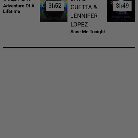
3h52
3h52
3h49
3h49
Adventure Of A
GUETTA &
Lifetime
JENNIFER
LOPEZ
Save Me Tonight