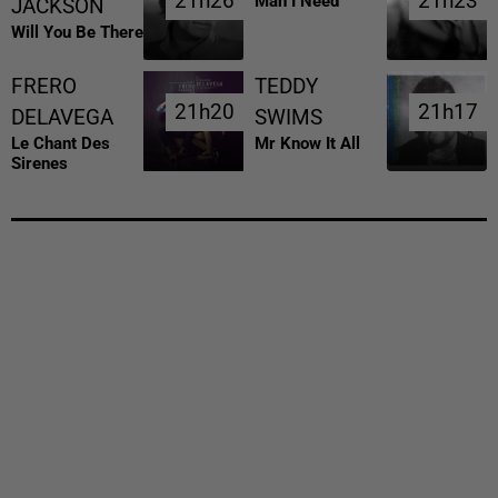
21h26
21h26
21h23
21h23
Man I Need
JACKSON
Will You Be There
FRERO
TEDDY
21h20
21h20
21h17
21h17
DELAVEGA
SWIMS
Le Chant Des
Mr Know It All
Sirenes