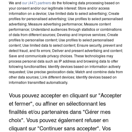
We and
our (447) partners
do the following data processing based on
your consent and/or our legitimate interest: Store and/or access
information on a device; Use limited data to select advertising; Create
profiles for personalised advertising; Use profiles to select personalised
advertising; Measure advertising performance; Measure content
performance; Understand audiences through statistics or combinations
of data from different sources; Develop and improve services; Create
profiles to personalise content; Use profiles to select personalised
content; Use limited data to select content; Ensure security, prevent and
detect fraud, and fix errors; Deliver and present advertising and content;
Save and communicate privacy choices. These technologies may
process personal data such as IP address and browsing data to offer
following functionalities: Identify devices based on information actively
requested; Use precise geolocation data; Match and combine data from
other data sources; Link different devices; Identify devices based on
information transmitted automatically.
APRÈS TOUTES CES CANICULES, LES REFUGES
Vous pouvez accepter en cliquant sur "Accepter
DE FAUNE SAUVAGE SONT...
et fermer", ou affiner en sélectionnant les
finalités et/ou partenaires dans "Gérer mes
choix". Vous pouvez également refuser en
cliquant sur "Continuer sans accepter". Vos