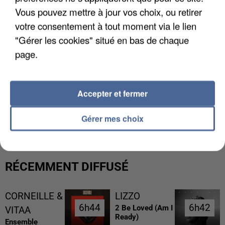
Vous pouvez mettre à jour vos choix, ou retirer
votre consentement à tout moment via le lien
"Gérer les cookies" situé en bas de chaque
page.
Accepter et fermer
L’UN DES FONDATEURS SUPPOSÉS DE LA DZ
MAFIA INTERPELLÉ EN ALGÉRIE
Gérer mes choix
RÉCEMMENT DIFFUSÉ
CORNEILLE &
LIZZO
6h44
6h44
6h42
6h42
2 Be Loved (am I
VITAA
Ready)
Ensemble