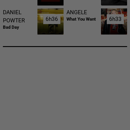
DANIEL
ANGELE
6h36
6h36
6h33
6h33
What You Want
POWTER
Bad Day