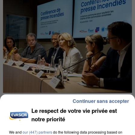
INCENDIES : L’ÎLE-DE-FRANCE LANCE UN ÉLAN
Continuer sans accepter
DE SOLIDARITÉ AVEC LES...
Le respect de votre vie privée est
notre priorité
We and
our (447) partners
do the following data processing based on