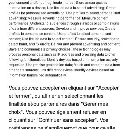
your consent and/or our legitimate interest: Store and/or access
information on a device; Use limited data to select advertising; Create
profiles for personalised advertising; Use profiles to select personalised
advertising; Measure advertising performance; Measure content
performance; Understand audiences through statistics or combinations
of data from different sources; Develop and improve services; Create
profiles to personalise content; Use profiles to select personalised
content; Use limited data to select content; Ensure security, prevent and
detect fraud, and fix errors; Deliver and present advertising and content;
Save and communicate privacy choices. These technologies may
process personal data such as IP address and browsing data to offer
following functionalities: Identify devices based on information actively
requested; Use precise geolocation data; Match and combine data from
other data sources; Link different devices; Identify devices based on
information transmitted automatically.
APRÈS TOUTES CES CANICULES, LES REFUGES
DE FAUNE SAUVAGE SONT...
Vous pouvez accepter en cliquant sur "Accepter
et fermer", ou affiner en sélectionnant les
finalités et/ou partenaires dans "Gérer mes
choix". Vous pouvez également refuser en
cliquant sur "Continuer sans accepter". Vos
préférences ne s'appliqueront que pour ce site.