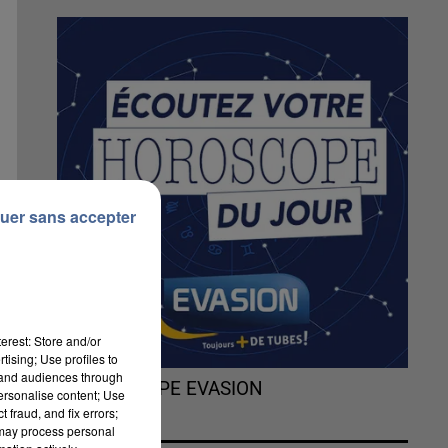
uer sans accepter
erest: Store and/or
tising; Use profiles to
tand audiences through
L'HOROSCOPE EVASION
personalise content; Use
 fraud, and fix errors;
 may process personal