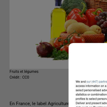
Fruits et légumes
Crédit :
CC0
We and
our (447) partn
access information on a 
select personalised ad
statistics or combinatio
profiles to select person
Deliver and present adv
En France, le label Agriculture biologique avait é