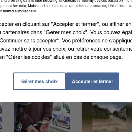
and browsing data to offer following functionalities: Identify devices based on infor
synthèse et peut concerner des fruits, légumes ou des
eolocation data; Match and combine data from other data sources; Link different de
nsmitted automatically.
it 11.427 hectares de surfaces bio en Essonne, soit
leurs, 162 fermes étaient engagées sur le label, soit
pter en cliquant sur "Accepter et fermer", ou affiner en
souligne que le mode de production et de
/ou partenaires dans "Gérer mes choix". Vous pouvez éga
respect de l'environnement et de la protection du
"Continuer sans accepter". Vos préférences ne s'appliqu
 du bien-être animal ».
uvez mettre à jour vos choix, ou retirer votre consenteme
en "Gérer les cookies" situé en bas de chaque page.
Gérer mes choix
Accepter et fermer