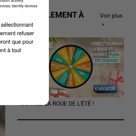
mation actively
vices; Identify devices
ACTUELLEMENT À
Voir plus
GAGNER
 sélectionnant
lement refuser
eront que pour
nt à tout
TOURNEZ LA ROUE DE L'ÉTÉ !