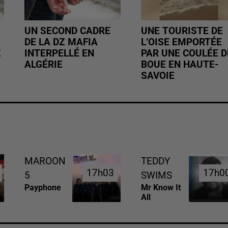
UN SECOND CADRE
UNE TOURISTE DE
DE LA DZ MAFIA
L’OISE EMPORTÉE
Z
INTERPELLÉ EN
PAR UNE COULÉE D
ALGÉRIE
BOUE EN HAUTE-
SAVOIE
MAROON
TEDDY
17h03
17h03
17h0
17h0
5
SWIMS
Payphone
Mr Know It
All