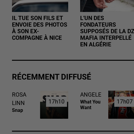
IL TUE SON FILS ET
L’UN DES
ENVOIE DES PHOTOS
FONDATEURS
À SON EX-
SUPPOSÉS DE LA D
COMPAGNE À NICE
MAFIA INTERPELLÉ
EN ALGÉRIE
RÉCEMMENT DIFFUSÉ
ROSA
ANGELE
17h10
17h10
17h07
17h07
What You
LINN
Want
Snap