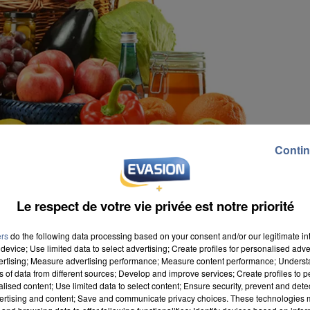
Contin
Le respect de votre vie privée est notre priorité
ers
do the following data processing based on your consent and/or our legitimate int
device; Use limited data to select advertising; Create profiles for personalised adver
vertising; Measure advertising performance; Measure content performance; Unders
ns of data from different sources; Develop and improve services; Create profiles to 
alised content; Use limited data to select content; Ensure security, prevent and detect
ertising and content; Save and communicate privacy choices. These technologies
té créé en 1985. Il se base sur l'interdiction