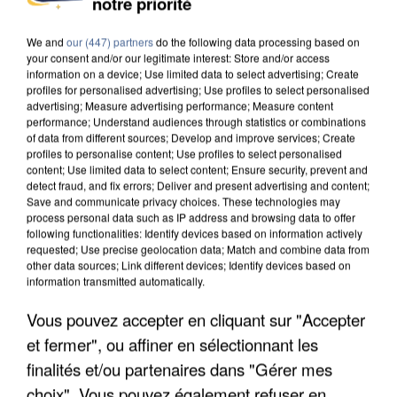
notre priorité
DE SOLIDARITÉ AVEC LES...
We and
our (447) partners
do the following data processing based on
your consent and/or our legitimate interest: Store and/or access
information on a device; Use limited data to select advertising; Create
profiles for personalised advertising; Use profiles to select personalised
advertising; Measure advertising performance; Measure content
performance; Understand audiences through statistics or combinations
of data from different sources; Develop and improve services; Create
profiles to personalise content; Use profiles to select personalised
content; Use limited data to select content; Ensure security, prevent and
detect fraud, and fix errors; Deliver and present advertising and content;
Save and communicate privacy choices. These technologies may
process personal data such as IP address and browsing data to offer
following functionalities: Identify devices based on information actively
requested; Use precise geolocation data; Match and combine data from
other data sources; Link different devices; Identify devices based on
information transmitted automatically.
Vous pouvez accepter en cliquant sur "Accepter
APRÈS TOUTES CES CANICULES, LES REFUGES
et fermer", ou affiner en sélectionnant les
DE FAUNE SAUVAGE SONT...
finalités et/ou partenaires dans "Gérer mes
choix". Vous pouvez également refuser en