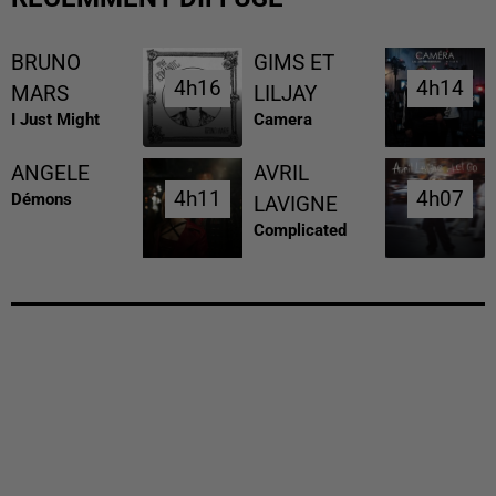
BRUNO
GIMS ET
4h16
4h16
4h14
4h14
MARS
LILJAY
I Just Might
Camera
ANGELE
AVRIL
4h11
4h11
4h07
4h07
Démons
LAVIGNE
Complicated