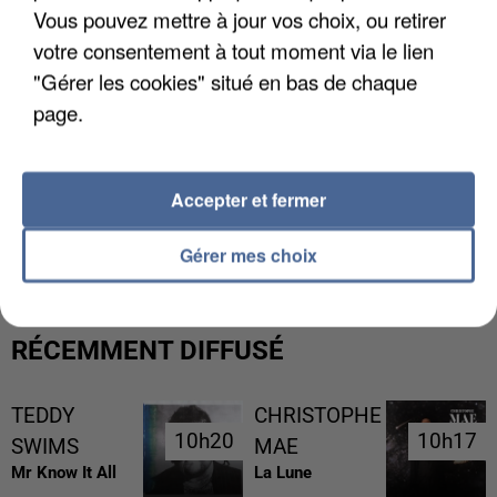
Vous pouvez mettre à jour vos choix, ou retirer
votre consentement à tout moment via le lien
"Gérer les cookies" situé en bas de chaque
page.
Accepter et fermer
LES DONNÉES DE 300 000 CLIENTS DÉROBÉES À
INTERMARCHÉ APRÈS UNE...
Gérer mes choix
RÉCEMMENT DIFFUSÉ
TEDDY
CHRISTOPHE
10h20
10h20
10h17
10h17
SWIMS
MAE
Mr Know It All
La Lune