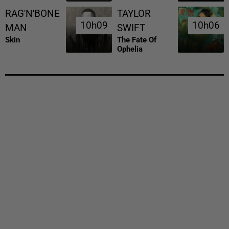
RAG'N'BONE
TAYLOR
10h09
10h09
10h06
10h06
MAN
SWIFT
Skin
The Fate Of
Ophelia