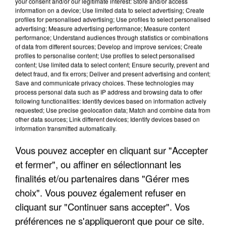
your consent and/or our legitimate interest: Store and/or access
information on a device; Use limited data to select advertising; Create
profiles for personalised advertising; Use profiles to select personalised
advertising; Measure advertising performance; Measure content
performance; Understand audiences through statistics or combinations
of data from different sources; Develop and improve services; Create
profiles to personalise content; Use profiles to select personalised
content; Use limited data to select content; Ensure security, prevent and
detect fraud, and fix errors; Deliver and present advertising and content;
Save and communicate privacy choices. These technologies may
process personal data such as IP address and browsing data to offer
following functionalities: Identify devices based on information actively
requested; Use precise geolocation data; Match and combine data from
other data sources; Link different devices; Identify devices based on
UNE TOURISTE DE L’OISE EMPORTÉE PAR UNE
information transmitted automatically.
COULÉE DE BOUE EN HAUTE-SAVOIE
Vous pouvez accepter en cliquant sur "Accepter
et fermer", ou affiner en sélectionnant les
finalités et/ou partenaires dans "Gérer mes
choix". Vous pouvez également refuser en
cliquant sur "Continuer sans accepter". Vos
préférences ne s'appliqueront que pour ce site.