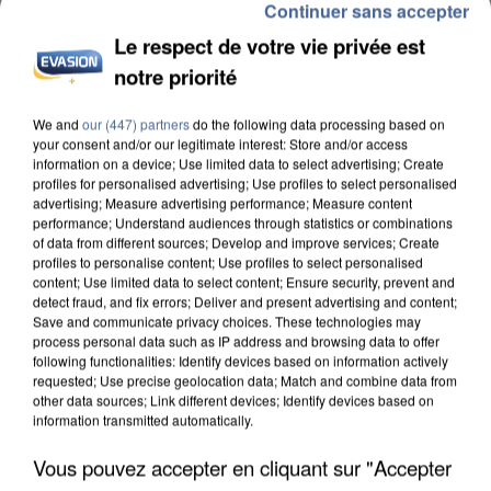
Continuer sans accepter
Le respect de votre vie privée est
notre priorité
We and
our (447) partners
do the following data processing based on
L’UN DES FONDATEURS SUPPOSÉS DE LA DZ
your consent and/or our legitimate interest: Store and/or access
MAFIA INTERPELLÉ EN ALGÉRIE
information on a device; Use limited data to select advertising; Create
profiles for personalised advertising; Use profiles to select personalised
advertising; Measure advertising performance; Measure content
performance; Understand audiences through statistics or combinations
of data from different sources; Develop and improve services; Create
profiles to personalise content; Use profiles to select personalised
content; Use limited data to select content; Ensure security, prevent and
detect fraud, and fix errors; Deliver and present advertising and content;
Save and communicate privacy choices. These technologies may
process personal data such as IP address and browsing data to offer
following functionalities: Identify devices based on information actively
requested; Use precise geolocation data; Match and combine data from
other data sources; Link different devices; Identify devices based on
information transmitted automatically.
Vous pouvez accepter en cliquant sur "Accepter