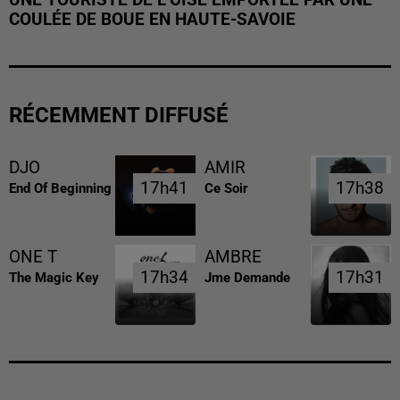
COULÉE DE BOUE EN HAUTE-SAVOIE
RÉCEMMENT DIFFUSÉ
DJO
AMIR
17h41
17h41
17h38
17h38
End Of Beginning
Ce Soir
ONE T
AMBRE
17h34
17h34
17h31
17h31
The Magic Key
Jme Demande