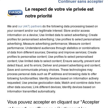
Continuer sans accepter
Le respect de votre vie privée est
notre priorité
We and
our (447) partners
do the following data processing based on
APRÈS TOUTES CES CANICULES, LES REFUGES
your consent and/or our legitimate interest: Store and/or access
DE FAUNE SAUVAGE SONT...
information on a device; Use limited data to select advertising; Create
profiles for personalised advertising; Use profiles to select personalised
advertising; Measure advertising performance; Measure content
performance; Understand audiences through statistics or combinations
of data from different sources; Develop and improve services; Create
profiles to personalise content; Use profiles to select personalised
content; Use limited data to select content; Ensure security, prevent and
detect fraud, and fix errors; Deliver and present advertising and content;
Save and communicate privacy choices. These technologies may
process personal data such as IP address and browsing data to offer
following functionalities: Identify devices based on information actively
requested; Use precise geolocation data; Match and combine data from
other data sources; Link different devices; Identify devices based on
information transmitted automatically.
Vous pouvez accepter en cliquant sur "Accepter