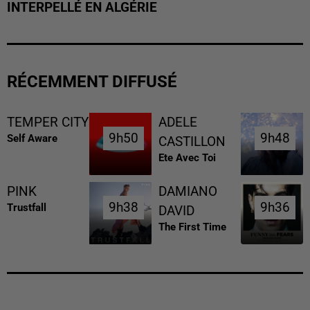
INTERPELLÉ EN ALGÉRIE
RÉCEMMENT DIFFUSÉ
TEMPER CITY
ADELE
9h50
9h50
9h48
9h48
Self Aware
CASTILLON
Ete Avec Toi
PINK
DAMIANO
9h38
9h38
9h36
9h36
Trustfall
DAVID
The First Time