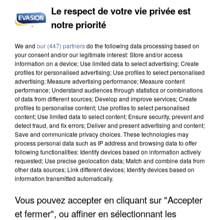
Le respect de votre vie privée est
notre priorité
INCENDIES : L’ÎLE-DE-FRANCE LANCE UN ÉLAN
We and
our (447) partners
do the following data processing based on
DE SOLIDARITÉ AVEC LES...
your consent and/or our legitimate interest: Store and/or access
information on a device; Use limited data to select advertising; Create
profiles for personalised advertising; Use profiles to select personalised
advertising; Measure advertising performance; Measure content
performance; Understand audiences through statistics or combinations
of data from different sources; Develop and improve services; Create
profiles to personalise content; Use profiles to select personalised
content; Use limited data to select content; Ensure security, prevent and
detect fraud, and fix errors; Deliver and present advertising and content;
Save and communicate privacy choices. These technologies may
process personal data such as IP address and browsing data to offer
following functionalities: Identify devices based on information actively
requested; Use precise geolocation data; Match and combine data from
other data sources; Link different devices; Identify devices based on
information transmitted automatically.
Vous pouvez accepter en cliquant sur "Accepter
et fermer", ou affiner en sélectionnant les