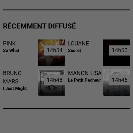
RÉCEMMENT DIFFUSÉ
PINK
LOUANE
14h54
14h54
14h50
14h50
So What
Secret
BRUNO
MANON LISA
14h48
14h48
14h45
14h45
Le Petit Pecheur
MARS
I Just Might