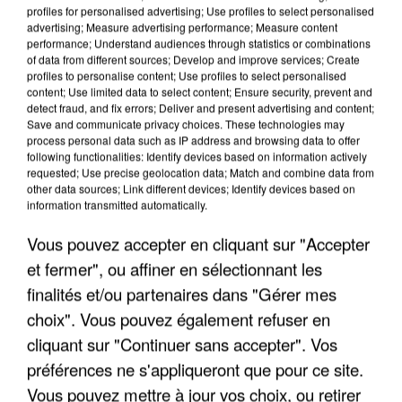
profiles for personalised advertising; Use profiles to select personalised
advertising; Measure advertising performance; Measure content
performance; Understand audiences through statistics or combinations
of data from different sources; Develop and improve services; Create
profiles to personalise content; Use profiles to select personalised
content; Use limited data to select content; Ensure security, prevent and
detect fraud, and fix errors; Deliver and present advertising and content;
Save and communicate privacy choices. These technologies may
process personal data such as IP address and browsing data to offer
following functionalities: Identify devices based on information actively
requested; Use precise geolocation data; Match and combine data from
other data sources; Link different devices; Identify devices based on
LES DONNÉES DE 300 000 CLIENTS DÉROBÉES À
information transmitted automatically.
INTERMARCHÉ APRÈS UNE...
Vous pouvez accepter en cliquant sur "Accepter
et fermer", ou affiner en sélectionnant les
finalités et/ou partenaires dans "Gérer mes
choix". Vous pouvez également refuser en
cliquant sur "Continuer sans accepter". Vos
préférences ne s'appliqueront que pour ce site.
Vous pouvez mettre à jour vos choix, ou retirer