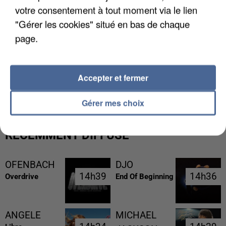
votre consentement à tout moment via le lien
"Gérer les cookies" situé en bas de chaque
page.
Accepter et fermer
LES FRANÇAIS, FANS DE LA FLEMME
Gérer mes choix
RÉCEMMENT DIFFUSÉ
OFENBACH
DJO
14h39
14h39
14h36
14h36
Overdrive
End Of Beginning
ANGELE
MICHAEL