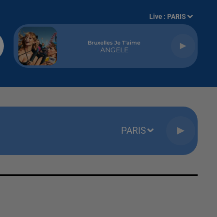
Live :
PARIS
Bruxelles Je T'aime
ANGELE
PARIS