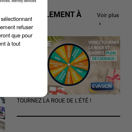
vices; Identify devices
ACTUELLEMENT À
Voir plus
 sélectionnant
GAGNER
lement refuser
t
eront que pour
nt à tout
TOURNEZ LA ROUE DE L'ÉTÉ !