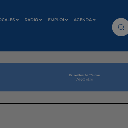
OCALES
RADIO
EMPLOI
AGENDA
Bruxelles Je T'aime
ANGELE