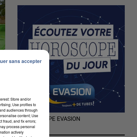
uer sans accepter
erest: Store and/or
tising; Use profiles to
tand audiences through
personalise content; Use
L'HOROSCOPE EVASION
 fraud, and fix errors;
 may process personal
mation actively