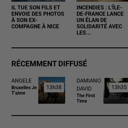
IL TUE SON FILS ET
INCENDIES : L’ÎLE-
ENVOIE DES PHOTOS
DE-FRANCE LANCE
À SON EX-
UN ÉLAN DE
COMPAGNE À NICE
SOLIDARITÉ AVEC
LES...
RÉCEMMENT DIFFUSÉ
ANGELE
DAMIANO
13h38
13h38
13h35
13h35
Bruxelles Je
DAVID
T'aime
The First
Time