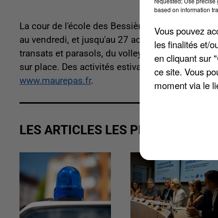
requested; Use precise g
based on information tra
La cour de l'école des Bessière, rue de Noirmout
Vous pouvez acce
au vendredi, et jusqu'au 27 août (hors week-end
les finalités et
transats et parasols, du volley, des structures 
en cliquant sur 
sur place. Des activités estivales à destination 
ce site. Vous po
www.maurepas.fr
.
moment via le li
LES ARTICLES LES PLUS VUS