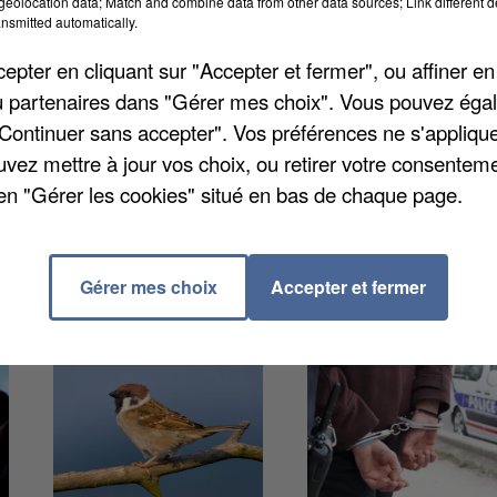
eolocation data; Match and combine data from other data sources; Link different de
nsmitted automatically.
ier, accueille l'événement Maurepas Estivale du lundi
pter en cliquant sur "Accepter et fermer", ou affiner en
). C'est accessible de 11h30 à 19h30. Une plage avec
/ou partenaires dans "Gérer mes choix". Vous pouvez éga
gonflables, un foodtruck, des animations vous attenden
"Continuer sans accepter". Vos préférences ne s'appliqu
de toute la famille. Retrouvez tout le programme sur
uvez mettre à jour vos choix, ou retirer votre consenteme
en "Gérer les cookies" situé en bas de chaque page.
Gérer mes choix
Accepter et fermer