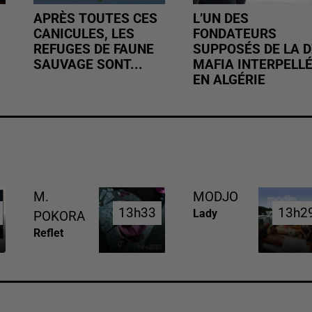
APRÈS TOUTES CES
L’UN DES
CANICULES, LES
FONDATEURS
REFUGES DE FAUNE
SUPPOSÉS DE LA D
SAUVAGE SONT...
MAFIA INTERPELL
EN ALGÉRIE
M.
MODJO
13h33
13h33
13h2
13h2
Lady
POKORA
Reflet