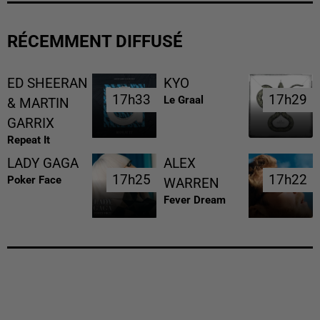
RÉCEMMENT DIFFUSÉ
ED SHEERAN
KYO
17h33
17h33
17h29
17h29
Le Graal
& MARTIN
GARRIX
Repeat It
LADY GAGA
ALEX
17h25
17h25
17h22
17h22
Poker Face
WARREN
Fever Dream