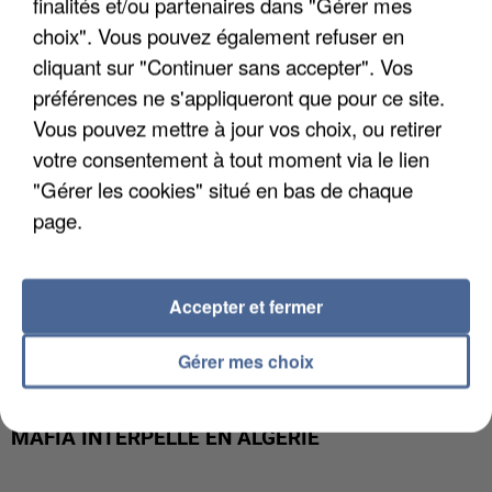
finalités et/ou partenaires dans "Gérer mes
DE FAUNE SAUVAGE SONT...
choix". Vous pouvez également refuser en
cliquant sur "Continuer sans accepter". Vos
préférences ne s'appliqueront que pour ce site.
Vous pouvez mettre à jour vos choix, ou retirer
votre consentement à tout moment via le lien
"Gérer les cookies" situé en bas de chaque
page.
Accepter et fermer
Gérer mes choix
L’UN DES FONDATEURS SUPPOSÉS DE LA DZ
MAFIA INTERPELLÉ EN ALGÉRIE