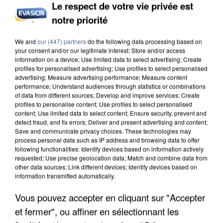
Le respect de votre vie privée est
notre priorité
INCENDIES : L’ÎLE-DE-FRANCE LANCE UN ÉLAN
DE SOLIDARITÉ AVEC LES...
We and
our (447) partners
do the following data processing based on
your consent and/or our legitimate interest: Store and/or access
information on a device; Use limited data to select advertising; Create
profiles for personalised advertising; Use profiles to select personalised
advertising; Measure advertising performance; Measure content
performance; Understand audiences through statistics or combinations
of data from different sources; Develop and improve services; Create
profiles to personalise content; Use profiles to select personalised
content; Use limited data to select content; Ensure security, prevent and
detect fraud, and fix errors; Deliver and present advertising and content;
Save and communicate privacy choices. These technologies may
process personal data such as IP address and browsing data to offer
following functionalities: Identify devices based on information actively
requested; Use precise geolocation data; Match and combine data from
other data sources; Link different devices; Identify devices based on
information transmitted automatically.
Vous pouvez accepter en cliquant sur "Accepter
et fermer", ou affiner en sélectionnant les
APRÈS TOUTES CES CANICULES, LES REFUGES