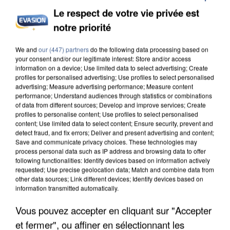
Le respect de votre vie privée est
notre priorité
INCENDIES : L’ÎLE-DE-FRANCE LANCE UN ÉLAN
We and
our (447) partners
do the following data processing based on
DE SOLIDARITÉ AVEC LES...
your consent and/or our legitimate interest: Store and/or access
information on a device; Use limited data to select advertising; Create
profiles for personalised advertising; Use profiles to select personalised
advertising; Measure advertising performance; Measure content
performance; Understand audiences through statistics or combinations
of data from different sources; Develop and improve services; Create
profiles to personalise content; Use profiles to select personalised
content; Use limited data to select content; Ensure security, prevent and
detect fraud, and fix errors; Deliver and present advertising and content;
Save and communicate privacy choices. These technologies may
process personal data such as IP address and browsing data to offer
following functionalities: Identify devices based on information actively
requested; Use precise geolocation data; Match and combine data from
other data sources; Link different devices; Identify devices based on
information transmitted automatically.
Vous pouvez accepter en cliquant sur "Accepter
et fermer", ou affiner en sélectionnant les