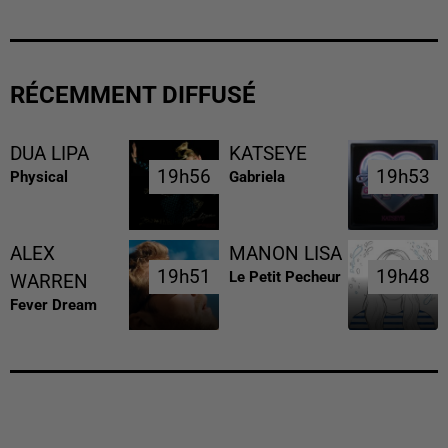
RÉCEMMENT DIFFUSÉ
DUA LIPA
KATSEYE
19h56
19h56
19h53
19h53
Physical
Gabriela
ALEX
MANON LISA
19h51
19h51
19h48
19h48
Le Petit Pecheur
WARREN
Fever Dream