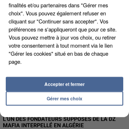
finalités et/ou partenaires dans "Gérer mes
APRÈS TOUTES CES CANICULES, LES REFUGES
choix". Vous pouvez également refuser en
DE FAUNE SAUVAGE SONT...
cliquant sur "Continuer sans accepter". Vos
préférences ne s'appliqueront que pour ce site.
Vous pouvez mettre à jour vos choix, ou retirer
votre consentement à tout moment via le lien
"Gérer les cookies" situé en bas de chaque
page.
Accepter et fermer
Gérer mes choix
L’UN DES FONDATEURS SUPPOSÉS DE LA DZ
MAFIA INTERPELLÉ EN ALGÉRIE