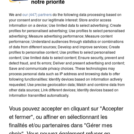
notre priorité
We and
our (447) partners
do the following data processing based on
your consent and/or our legitimate interest: Store and/or access
information on a device; Use limited data to select advertising; Create
profiles for personalised advertising; Use profiles to select personalised
advertising; Measure advertising performance; Measure content
performance; Understand audiences through statistics or combinations
of data from different sources; Develop and improve services; Create
profiles to personalise content; Use profiles to select personalised
content; Use limited data to select content; Ensure security, prevent and
detect fraud, and fix errors; Deliver and present advertising and content;
Save and communicate privacy choices. These technologies may
process personal data such as IP address and browsing data to offer
following functionalities: Identify devices based on information actively
requested; Use precise geolocation data; Match and combine data from
other data sources; Link different devices; Identify devices based on
information transmitted automatically.
UN SECOND CADRE DE LA DZ MAFIA
Vous pouvez accepter en cliquant sur "Accepter
INTERPELLÉ EN ALGÉRIE
et fermer", ou affiner en sélectionnant les
finalités et/ou partenaires dans "Gérer mes
choix". Vous pouvez également refuser en