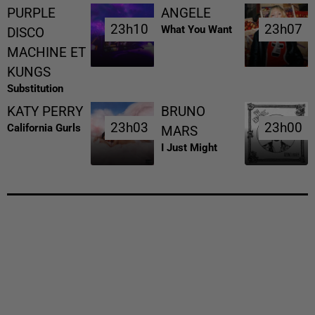
PURPLE
ANGELE
23h10
23h10
23h07
23h07
What You Want
DISCO
MACHINE ET
KUNGS
Substitution
KATY PERRY
BRUNO
23h03
23h03
23h00
23h00
California Gurls
MARS
I Just Might