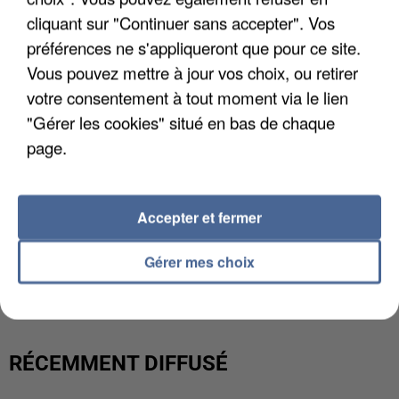
cliquant sur "Continuer sans accepter". Vos
préférences ne s'appliqueront que pour ce site.
Vous pouvez mettre à jour vos choix, ou retirer
votre consentement à tout moment via le lien
"Gérer les cookies" situé en bas de chaque
page.
Accepter et fermer
UNE TOURISTE DE L’OISE EMPORTÉE PAR UNE
Gérer mes choix
COULÉE DE BOUE EN HAUTE-SAVOIE
RÉCEMMENT DIFFUSÉ