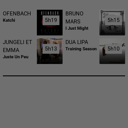
OFENBACH
BRUNO
5h19
5h19
5h15
5h15
Katchi
MARS
I Just Might
JUNGELI ET
DUA LIPA
5h13
5h13
5h10
5h10
Training Season
EMMA
Juste Un Peu