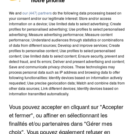
DE SOLIDARITÉ AVEC LES...
We and
our (447) partners
do the following data processing based on
your consent and/or our legitimate interest: Store and/or access
information on a device; Use limited data to select advertising; Create
profiles for personalised advertising; Use profiles to select personalised
advertising; Measure advertising performance; Measure content
performance; Understand audiences through statistics or combinations
of data from different sources; Develop and improve services; Create
profiles to personalise content; Use profiles to select personalised
content; Use limited data to select content; Ensure security, prevent and
detect fraud, and fix errors; Deliver and present advertising and content;
Save and communicate privacy choices. These technologies may
process personal data such as IP address and browsing data to offer
following functionalities: Identify devices based on information actively
requested; Use precise geolocation data; Match and combine data from
other data sources; Link different devices; Identify devices based on
information transmitted automatically.
Vous pouvez accepter en cliquant sur "Accepter
APRÈS TOUTES CES CANICULES, LES REFUGES
et fermer", ou affiner en sélectionnant les
DE FAUNE SAUVAGE SONT...
finalités et/ou partenaires dans "Gérer mes
choix". Vous pouvez également refuser en