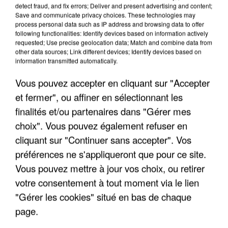
detect fraud, and fix errors; Deliver and present advertising and content;
Save and communicate privacy choices. These technologies may
INCENDIES : L’ÎLE-DE-FRANCE LANCE UN ÉLAN
process personal data such as IP address and browsing data to offer
DE SOLIDARITÉ AVEC LES...
following functionalities: Identify devices based on information actively
requested; Use precise geolocation data; Match and combine data from
other data sources; Link different devices; Identify devices based on
information transmitted automatically.
Vous pouvez accepter en cliquant sur "Accepter
et fermer", ou affiner en sélectionnant les
finalités et/ou partenaires dans "Gérer mes
choix". Vous pouvez également refuser en
cliquant sur "Continuer sans accepter". Vos
préférences ne s'appliqueront que pour ce site.
Vous pouvez mettre à jour vos choix, ou retirer
votre consentement à tout moment via le lien
"Gérer les cookies" situé en bas de chaque
page.
APRÈS TOUTES CES CANICULES, LES REFUGES
DE FAUNE SAUVAGE SONT...