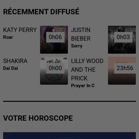
RÉCEMMENT DIFFUSÉ
KATY PERRY
JUSTIN
0h06
0h06
0h03
0h03
Roar
BIEBER
Sorry
SHAKIRA
LILLY WOOD
0h00
0h00
23h56
23h56
Dai Dai
AND THE
PRICK
Prayer In C
VOTRE HOROSCOPE