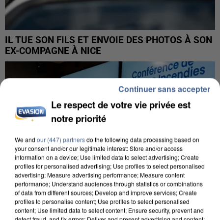
IL TUE SON FILS ET ENVOIE DES PHOTOS À SON
EX-COMPAGNE À NICE
Continuer sans accepter
Le respect de votre vie privée est
notre priorité
We and
our (447) partners
do the following data processing based on
your consent and/or our legitimate interest: Store and/or access
information on a device; Use limited data to select advertising; Create
profiles for personalised advertising; Use profiles to select personalised
advertising; Measure advertising performance; Measure content
performance; Understand audiences through statistics or combinations
of data from different sources; Develop and improve services; Create
profiles to personalise content; Use profiles to select personalised
content; Use limited data to select content; Ensure security, prevent and
detect fraud, and fix errors; Deliver and present advertising and content;