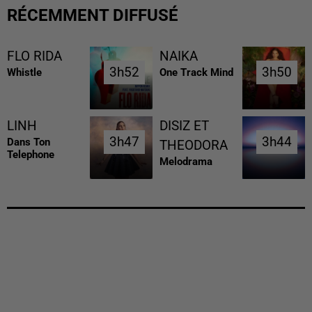
RÉCEMMENT DIFFUSÉ
FLO RIDA
NAIKA
3h52
3h52
3h50
3h50
Whistle
One Track Mind
LINH
DISIZ ET
3h47
3h47
3h44
3h44
Dans Ton
THEODORA
Telephone
Melodrama