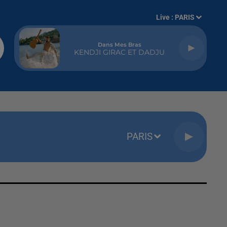
Live :
PARIS
Dans Mes Bras
KENDJI GIRAC ET DADJU
PARIS