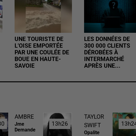
UNE TOURISTE DE
LES DONNÉES DE
L’OISE EMPORTÉE
300 000 CLIENTS
PAR UNE COULÉE DE
DÉROBÉES À
BOUE EN HAUTE-
INTERMARCHÉ
SAVOIE
APRÈS UNE...
AMBRE
TAYLOR
30
30
13h26
13h26
13h2
13h2
Jme
SWIFT
Demande
Opalite