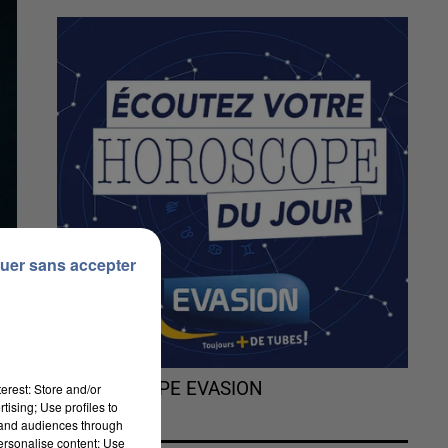
uer sans accepter
L'HOROSCOPE EVASION
erest: Store and/or
tising; Use profiles to
tand audiences through
personalise content; Use