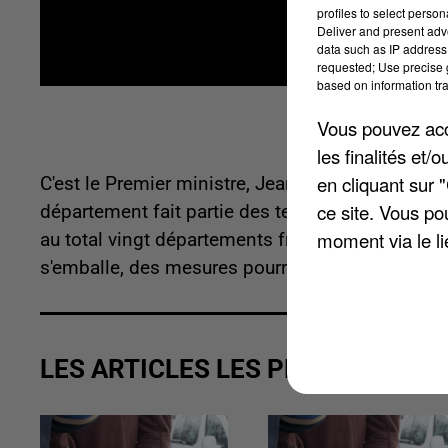
profiles to select person
Deliver and present adv
data such as IP address 
requested; Use precise g
based on information tra
Vous pouvez acce
les finalités et
en cliquant sur 
C'est le Premier ministre, Jean Castex, qui l'a a
ce site. Vous po
département fait partie des territoires dans les
moment via le li
au total vingt départements français qui ont été 
s'emballe, des mesures pourraient être prises d
LES ARTICLES LES PLUS VUS