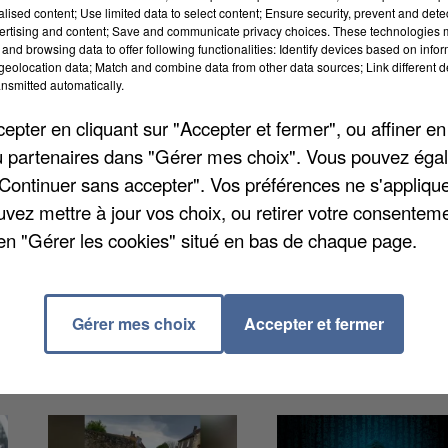
alised content; Use limited data to select content; Ensure security, prevent and detect
ertising and content; Save and communicate privacy choices. These technologies
and browsing data to offer following functionalities: Identify devices based on infor
eolocation data; Match and combine data from other data sources; Link different de
nsmitted automatically.
pter en cliquant sur "Accepter et fermer", ou affiner en
/ou partenaires dans "Gérer mes choix". Vous pouvez éga
"Continuer sans accepter". Vos préférences ne s'appliqu
nnoncé hier soir lors d'une conférence de presse. Le
uvez mettre à jour vos choix, ou retirer votre consenteme
quels le taux d'incidence continue d'augmenter. Ce son
en "Gérer les cookies" situé en bas de chaque page.
placés sous surveillance renforcée. Si la situation
ès le week-end prochain.
Gérer mes choix
Accepter et fermer