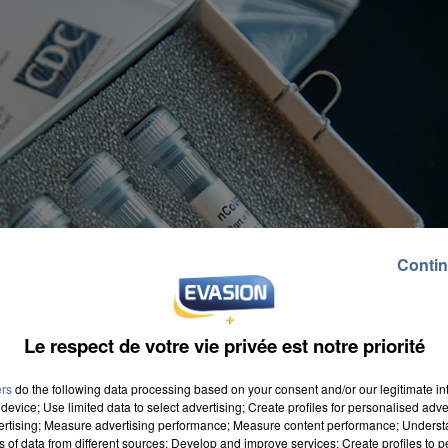
Contin
Le respect de votre vie privée est notre priorité
ers
do the following data processing based on your consent and/or our legitimate int
device; Use limited data to select advertising; Create profiles for personalised adver
vertising; Measure advertising performance; Measure content performance; Unders
ns of data from different sources; Develop and improve services; Create profiles to 