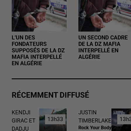
L’UN DES
UN SECOND CADRE
FONDATEURS
DE LA DZ MAFIA
SUPPOSÉS DE LA DZ
INTERPELLÉ EN
MAFIA INTERPELLÉ
ALGÉRIE
EN ALGÉRIE
RÉCEMMENT DIFFUSÉ
KENDJI
JUSTIN
13h33
13h33
13h
13h
GIRAC ET
TIMBERLAKE
Rock Your Body
DADJU