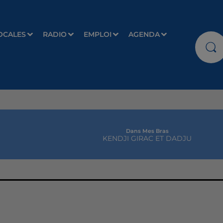
OCALES
RADIO
EMPLOI
AGENDA
Dans Mes Bras
KENDJI GIRAC ET DADJU