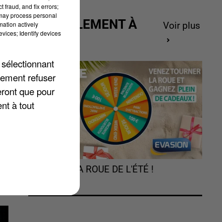
 fraud, and fix errors;
 may process personal
ACTUELLEMENT À
mation actively
Voir plus
vices; Identify devices
GAGNER
 sélectionnant
lement refuser
eront que pour
nt à tout
t
TOURNEZ LA ROUE DE L'ÉTÉ !