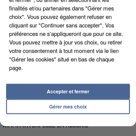
APRÈS TOUTES CES CANICULES, LES REFUGES
finalités et/ou partenaires dans "Gérer mes
DE FAUNE SAUVAGE SONT...
choix". Vous pouvez également refuser en
cliquant sur "Continuer sans accepter". Vos
préférences ne s'appliqueront que pour ce site.
Vous pouvez mettre à jour vos choix, ou retirer
votre consentement à tout moment via le lien
"Gérer les cookies" situé en bas de chaque
page.
Accepter et fermer
Gérer mes choix
L’UN DES FONDATEURS SUPPOSÉS DE LA DZ
MAFIA INTERPELLÉ EN ALGÉRIE