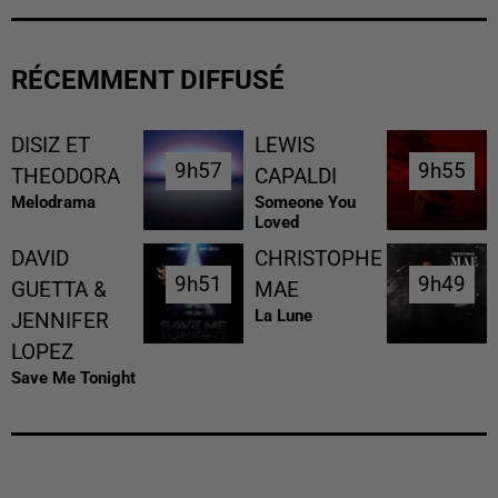
RÉCEMMENT DIFFUSÉ
DISIZ ET
LEWIS
9h57
9h57
9h55
9h55
THEODORA
CAPALDI
Melodrama
Someone You
Loved
DAVID
CHRISTOPHE
9h51
9h51
9h49
9h49
GUETTA &
MAE
La Lune
JENNIFER
LOPEZ
Save Me Tonight