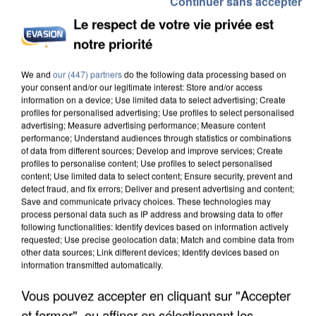
Continuer sans accepter
Le respect de votre vie privée est
notre priorité
INCENDIES : L’ÎLE-DE-FRANCE LANCE UN ÉLAN
DE SOLIDARITÉ AVEC LES...
We and
our (447) partners
do the following data processing based on
your consent and/or our legitimate interest: Store and/or access
information on a device; Use limited data to select advertising; Create
profiles for personalised advertising; Use profiles to select personalised
advertising; Measure advertising performance; Measure content
performance; Understand audiences through statistics or combinations
of data from different sources; Develop and improve services; Create
profiles to personalise content; Use profiles to select personalised
content; Use limited data to select content; Ensure security, prevent and
detect fraud, and fix errors; Deliver and present advertising and content;
Save and communicate privacy choices. These technologies may
process personal data such as IP address and browsing data to offer
following functionalities: Identify devices based on information actively
requested; Use precise geolocation data; Match and combine data from
other data sources; Link different devices; Identify devices based on
information transmitted automatically.
Vous pouvez accepter en cliquant sur "Accepter
et fermer", ou affiner en sélectionnant les