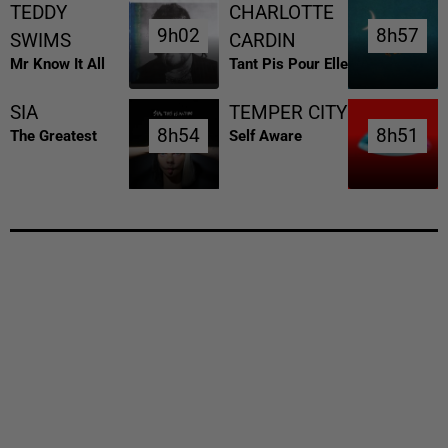
TEDDY
CHARLOTTE
9h02
9h02
8h57
8h57
SWIMS
CARDIN
Mr Know It All
Tant Pis Pour Elle
SIA
TEMPER CITY
8h54
8h54
8h51
8h51
The Greatest
Self Aware