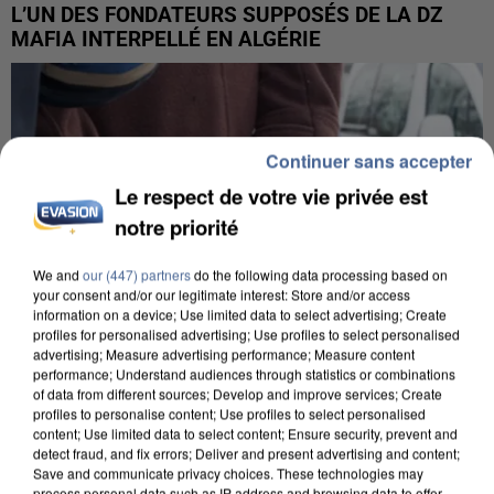
L’UN DES FONDATEURS SUPPOSÉS DE LA DZ
MAFIA INTERPELLÉ EN ALGÉRIE
Continuer sans accepter
Le respect de votre vie privée est
notre priorité
We and
our (447) partners
do the following data processing based on
your consent and/or our legitimate interest: Store and/or access
information on a device; Use limited data to select advertising; Create
profiles for personalised advertising; Use profiles to select personalised
advertising; Measure advertising performance; Measure content
performance; Understand audiences through statistics or combinations
of data from different sources; Develop and improve services; Create
profiles to personalise content; Use profiles to select personalised
content; Use limited data to select content; Ensure security, prevent and
UN SECOND CADRE DE LA DZ MAFIA
detect fraud, and fix errors; Deliver and present advertising and content;
INTERPELLÉ EN ALGÉRIE
Save and communicate privacy choices. These technologies may
process personal data such as IP address and browsing data to offer