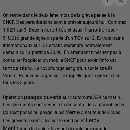
On rentre dans le deuxième mois de la grève perlée à la
SNCF. Des perturbations sont à prévoir aujourd’hui. Comptez
Intercitités
Transiliens
1 RER sur 3. Deux
et deux
sur
Côté
5.
grande ligne on parle d’un TGV sur 2. Et trois trains
internationaux sur 5. Le trafic reprendra normalement
demain soir à partir de 20.00. En attendant n’hésitez pas à
en
consulter l’application mobile SNCF pour avoir l’info
temps réels
. Le covoiturage est gratuit sur le site ID
Vroom. Pour vous organiser, je rappelle que la grève a lieu
tous les 3 jours.
péages ouverts
Opération
sur l’autoroute A29 ce matin.
Les cheminots sont venus à la rencontre des automobilistes.
Verne
Ça s’est passé au péage Jules
à hauteur de Boves.
Leroy
Les grévistes sont allés sur le rond-point
Merlin
dans la foulée. Ils y ont déroulé une grande