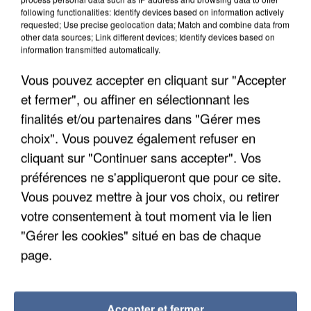
following functionalities: Identify devices based on information actively
requested; Use precise geolocation data; Match and combine data from
other data sources; Link different devices; Identify devices based on
information transmitted automatically.
Vous pouvez accepter en cliquant sur "Accepter
et fermer", ou affiner en sélectionnant les
finalités et/ou partenaires dans "Gérer mes
choix". Vous pouvez également refuser en
cliquant sur "Continuer sans accepter". Vos
préférences ne s'appliqueront que pour ce site.
Vous pouvez mettre à jour vos choix, ou retirer
votre consentement à tout moment via le lien
UNE TOURISTE DE L’OISE EMPORTÉE PAR UNE
"Gérer les cookies" situé en bas de chaque
COULÉE DE BOUE EN HAUTE-SAVOIE
page.
Accepter et fermer