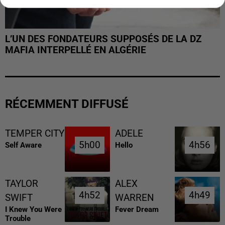
L’UN DES FONDATEURS SUPPOSÉS DE LA DZ
MAFIA INTERPELLÉ EN ALGÉRIE
RÉCEMMENT DIFFUSÉ
TEMPER CITY
ADELE
5h00
5h00
4h56
4h56
Self Aware
Hello
TAYLOR
ALEX
4h52
4h52
4h49
4h49
SWIFT
WARREN
I Knew You Were
Fever Dream
Trouble