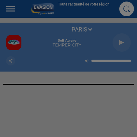
Toute l'actualité de votre région
PARIS
Self Aware
TEMPER CITY