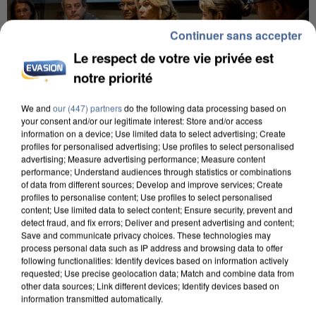
Continuer sans accepter
Le respect de votre vie privée est
notre priorité
We and
our (447) partners
do the following data processing based on
your consent and/or our legitimate interest: Store and/or access
information on a device; Use limited data to select advertising; Create
INCENDIES : L’ÎLE-DE-FRANCE LANCE UN ÉLAN
profiles for personalised advertising; Use profiles to select personalised
DE SOLIDARITÉ AVEC LES...
advertising; Measure advertising performance; Measure content
performance; Understand audiences through statistics or combinations
of data from different sources; Develop and improve services; Create
profiles to personalise content; Use profiles to select personalised
content; Use limited data to select content; Ensure security, prevent and
detect fraud, and fix errors; Deliver and present advertising and content;
Save and communicate privacy choices. These technologies may
process personal data such as IP address and browsing data to offer
following functionalities: Identify devices based on information actively
requested; Use precise geolocation data; Match and combine data from
other data sources; Link different devices; Identify devices based on
information transmitted automatically.