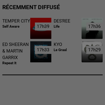
RÉCEMMENT DIFFUSÉ
TEMPER CITY
DES'REE
17h39
17h39
17h36
17h36
Self Aware
Life
ED SHEERAN
KYO
17h33
17h33
17h29
17h29
Le Graal
& MARTIN
GARRIX
Repeat It