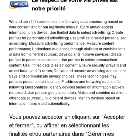
notre priorité
INCENDIES : L’ÎLE-DE-FRANCE LANCE UN ÉLAN
DE SOLIDARITÉ AVEC LES...
We and
our (447) partners
do the following data processing based on
your consent and/or our legitimate interest: Store and/or access
information on a device; Use limited data to select advertising; Create
profiles for personalised advertising; Use profiles to select personalised
advertising; Measure advertising performance; Measure content
performance; Understand audiences through statistics or combinations
of data from different sources; Develop and improve services; Create
profiles to personalise content; Use profiles to select personalised
content; Use limited data to select content; Ensure security, prevent and
detect fraud, and fix errors; Deliver and present advertising and content;
Save and communicate privacy choices. These technologies may
process personal data such as IP address and browsing data to offer
following functionalities: Identify devices based on information actively
requested; Use precise geolocation data; Match and combine data from
other data sources; Link different devices; Identify devices based on
information transmitted automatically.
Vous pouvez accepter en cliquant sur "Accepter
et fermer", ou affiner en sélectionnant les
APRÈS TOUTES CES CANICULES, LES REFUGES
DE FAUNE SAUVAGE SONT...
finalités et/ou partenaires dans "Gérer mes