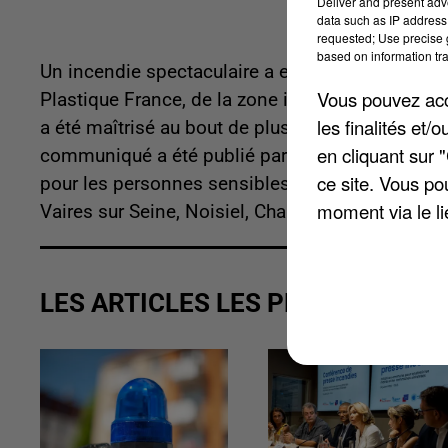
Deliver and present adv
data such as IP address 
requested; Use precise g
based on information tra
Un incendie spectaculaire a eu lieu vendredi à Che
Vous pouvez acce
Plastique France, de la zone industrielle de la T
les finalités et
a été maîtrisé au bout de plusieurs heures mais 
en cliquant sur 
communiqué a été publié par la préfecture du dé
ce site. Vous po
pour les personnes sensibles, enfants, personne
moment via le li
Vaires sur Seine, Noisiel, Champs sur Marne, To
LES ARTICLES LES PLUS VUS