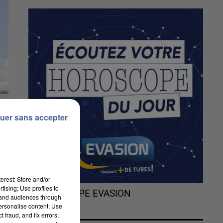
uer sans accepter
erest: Store and/or
tising; Use profiles to
L'HOROSCOPE EVASION
tand audiences through
personalise content; Use
 fraud, and fix errors;