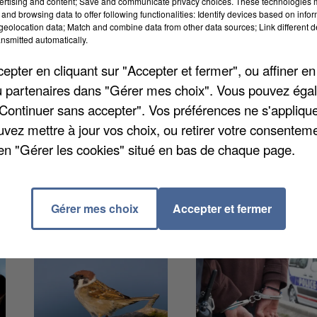
ertising and content; Save and communicate privacy choices. These technologies
and browsing data to offer following functionalities: Identify devices based on infor
eolocation data; Match and combine data from other data sources; Link different de
nsmitted automatically.
lles. Le sinistre s'est déclaré la société First
pter en cliquant sur "Accepter et fermer", ou affiner en
rentaine. Tout un entrepôt est parti en fumée. L'incend
/ou partenaires dans "Gérer mes choix". Vous pouvez éga
reste aujourd'hui toujours sous surveillance. Samedi 
"Continuer sans accepter". Vos préférences ne s'appliqu
partement afin de prévenir des risques respiratoires
uvez mettre à jour vos choix, ou retirer votre consenteme
s âgées et femmes enceintes. Les villes de Chelles,
en "Gérer les cookies" situé en bas de chaque page.
rcy et Brou étaient concernées.
Gérer mes choix
Accepter et fermer