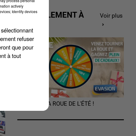
 may process personal
mation actively
vices; Identify devices
ACTUELLEMENT À
Voir plus
GAGNER
 sélectionnant
ie
lement refuser
un
eront que pour
nt à tout
TOURNEZ LA ROUE DE L'ÉTÉ !