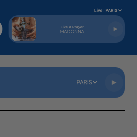
Live :
PARIS
Like A Prayer
MADONNA
PARIS