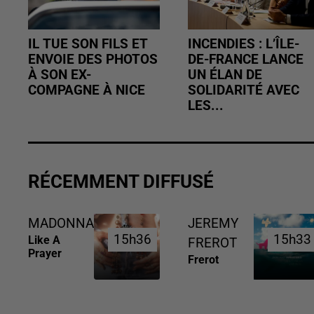
IL TUE SON FILS ET
INCENDIES : L’ÎLE-
ENVOIE DES PHOTOS
DE-FRANCE LANCE
À SON EX-
UN ÉLAN DE
COMPAGNE À NICE
SOLIDARITÉ AVEC
LES...
RÉCEMMENT DIFFUSÉ
MADONNA
JEREMY
15h36
15h36
15h33
15h33
Like A
FREROT
Prayer
Frerot