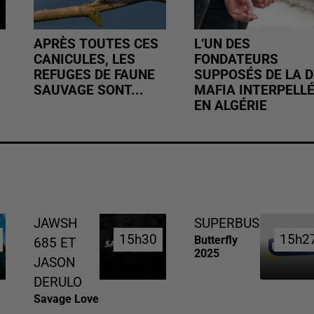
APRÈS TOUTES CES
L’UN DES
CANICULES, LES
FONDATEURS
REFUGES DE FAUNE
SUPPOSÉS DE LA D
SAUVAGE SONT...
MAFIA INTERPELL
EN ALGÉRIE
JAWSH
SUPERBUS
15h30
15h30
15h2
15h2
Butterfly
685 ET
2025
JASON
DERULO
Savage Love